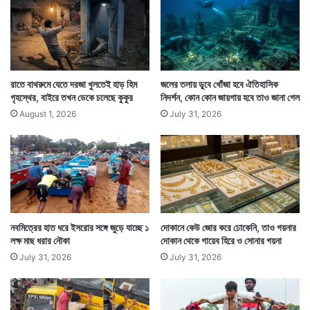
রাতে বাথরুমে যেতে দরজা খুলতেই হাড় হিম
জলের তলায় ডুবে খোঁজা হবে ঐতিহাসিক
গৃহস্থের, বাইরে তখন ডেকে চলেছে কুকুর
নিদর্শন, কোন কোন জায়গায় হবে তাও জানা গেল
August 1, 2026
July 31, 2026
Tags
National News
নবমিত্রের হাত ধরে ইসরোর সঙ্গে জুড়ে যাচ্ছে ১
দোকানে কেউ জোর করে ঢোকেনি, তাও গয়নার
লক্ষ মাছ ধরার নৌকা
দোকান থেকে গায়েব হিরে ও সোনার গয়না
July 31, 2026
July 31, 2026