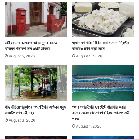
নি
র্দে
শ
দি
ল
রি
জা
ভাই বোনের বন্ধনকে আরও সুন্দর করতে
অ্যানালগ পনির বিক্রি করা যাবেনা, দ্বিতীয়
র্ভ
অভিনব পদক্ষেপ নিল ৩৪টি ডাকঘর
রাজ্যেও জারি কড়া নিয়ম
ব্যা
August 5, 2026
August 5, 2026
ঙ্ক
ইতিমধ্যে এনডিআরএফ উদ্ধারকাজ শুরু করেছে। তবে ক্ষয়ক্ষতির
পরিমাণ যে কতটা তা এখনও পরিস্কার নয়। এটাও পরিস্কার নয় যে
কতজন ভেসে গিয়েছেন বা কতজন ধ্বংসস্তূপের তলায় হারিয়ে
গেছেন। — সংবাদ সংস্থার সাহায্য নিয়ে লেখা
গাছ বাঁচিয়ে প্রকৃতির স্পর্শে তৈরি অভিনব সবুজ
গঙ্গার ওপর তৈরি হল হেঁটে পারাপার করার
বাসস্টপ পেল এই শহর
কাচের কেবল সাসপেনশন ব্রিজ, ভারতে এই
প্রথম
August 3, 2026
August 1, 2026