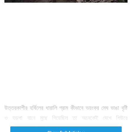
উত্তরকাশীর হর্ষিলের ধারালি গ্রাম কীভাবে ভয়ংকর মেঘ ভাঙা বৃষ্টি
ও হড়পা বানে মুছে গিয়েছিল তা অনেকেই দেখে শিউরে
উঠেছিলেন। সেই ছবি মানুষের ঘুম কেড়ে নিয়েছিল। কয়েক মুহুর্তে