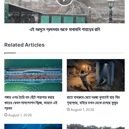
স
মে
কারারক্ষীরা তাকে পরীক্ষা করতে যান। তখনই সঙ্গে থাকা মোবাইল
দ্যো
প্র
জা
ফোনটি কোথাও লুকোতে না পেরে সে সটান গিলে ফেলে।
থ
ত
ম
শি
বা
এই মরসুমে প্রথমবার বরফে মাখামাখি পাহাড়ের রানি
শু
র
কে
ব
Related Articles
নি
র
য়ে
ফে
পা
মা
লা
খা
ল
মা
ম
খি
হি
পা
লা
হা
ড়ে
গঙ্গার ওপর তৈরি হল হেঁটে পারাপার করার
রাতে বাথরুমে যেতে দরজা খুলতেই হাড় হিম
র
কাচের কেবল সাসপেনশন ব্রিজ, ভারতে এই
গৃহস্থের, বাইরে তখন ডেকে চলেছে কুকুর
রা
প্রথম
August 1, 2026
নি
August 1, 2026
পেটে যাওয়ার পর মোবাইল ফোনের কারণে তার শারীরিক সমস্যা শুরু