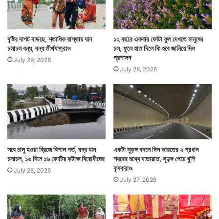
তিহারের সুরক্ষা বন্দোবস্তকে ঢেলে সাজাতে বেশকিছু পদক্ষেপও নিচ্ছে
কর্তৃপক্ষ। সেখানে ২টি এক্স-রে নির্ভর মানবশরীর স্ক্যান করার যন্ত্র
বৃষ্টির দাপট বাড়ছে, শতাধিক রাস্তায় যান
১২ বছরে একবার ফোটা ফুল দেখতে মানুষের
বসানো হচ্ছে।
চলাচল বন্ধ, বন্ধ তীর্থযাত্রাও
ঢল, ফুলে হাত দিলে কি হবে জানিয়ে দিল
প্রশাসন
July 29, 2026
July 28, 2026
সবে চালু হওয়া ব্রিজে বিশাল গর্ত, বন্ধ যান
একটা সুড়ঙ্গ বদলে দিল ভারতের ২ প্রধান
চলাচল, ১৬ দিনে ১৬ কোটির কটাক্ষ বিরোধীদের
শহরের মধ্যে যাতায়াত, সুড়ঙ্গ পেয়ে খুশি
কৃষকরাও
July 28, 2026
July 27, 2026
এতে কারও কাছে কিছু কোনওভাবে লুকোনো থাকলে তা ধরা পড়ে