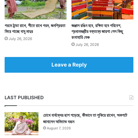
যাবে। প্রযুক্তিকে কাজে লাগিয়ে সুরক্ষা ব্যবস্থাকে ঢেলে সাজাচ্ছে
তিহার কর্তৃপক্ষ। — সংবাদ সংস্থার সাহায্য নিয়ে লেখা
গরমে ঠান্ডা রাখে, শীতে রাখে গরম, জনপ্রিয়তা
জঞ্জাল রঙিন হবে, রক্ষিত হবে পরিবেশ,
ফিরে পাচ্ছে বাঘু মাদুর
প্রধানমন্ত্রীর বক্তব্যে জায়গা পেল কিছু
রংবাহারি বেঞ্চ
July 26, 2026
July 26, 2026
Leave a Reply
LAST PUBLISHED
চোখে বার্ধক্যের ছাপ পড়েছে, কীভাবে তা লুকিয়ে রাখেন, অকপটে
জানালেন অমিতাভ বচ্চন
August 7, 2026
Tags
National News