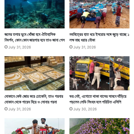
হয়। তাকে দীনদয়াল হাসপাতালে নিয়ে যাওয়া হয়। সেখানে
আপাতত সুস্থ থাকলেও তার পেটেই রয়েছে মোবাইল ফোনটি।
সেটি কীভাবে বার করা যায় তা নিয়ে চিন্তাভাবনা করছেন
চিকিৎসকেরা।
জলের তলায় ডুবে খোঁজা হবে ঐতিহাসিক
নবমিত্রের হাত ধরে ইসরোর সঙ্গে জুড়ে যাচ্ছে ১
নিদর্শন, কোন কোন জায়গায় হবে তাও জানা গেল
লক্ষ মাছ ধরার নৌকা
July 31, 2026
July 31, 2026
দোকানে কেউ জোর করে ঢোকেনি, তাও গয়নার
ভয় নেই, এগোতে থাকা বাসের সামনে দাঁড়িয়ে
দোকান থেকে গায়েব হিরে ও সোনার গয়না
পড়লেন লেডি সিংহম বলে পরিচিত এসিপি
July 31, 2026
July 30, 2026