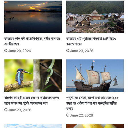
বিখ্যাত ব্যক্তি। যাঁকে মানুষ পছন্দ করেননা। তাঁর ছবি ওই পুতুলে
য়া
স
লাগিয়ে দেওয়া হয়।
ভ্য
তা
র
খোঁ
জ
ভারতের লাল নদী নামে বিখ্যাত, বর্ষায় লাল হয়
ভারতের এই গ্রামের মহিলারা ৪টে বিয়েও
এ নদীর জল
করতে পারেন
June 29, 2026
June 23, 2026
বাংলার কাছেই রয়েছে দেশের অ্যামাজন জঙ্গল,
পর্তুগালের সোনা, রূপো ভরা জাহাজের ৫০০
যাকে ডাকা হয় পূর্বের অ্যামাজন বলে
বছর পর খোঁজ পাওয়া যায় মরুভূমির বালির
তলায়
June 23, 2026
ঠিক যেমন প্রতিবাদের ভাষা হিসাবে কুশপুতুল দাহ করা হয় তেমন।
June 22, 2026
ওই কুশপুতুলে আগুন দিয়ে তার ধারে আনন্দে মেতে ওঠেন সকলে।