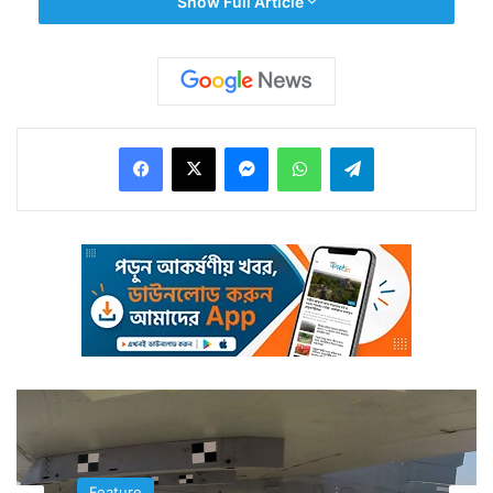
Show Full Article
Facebook
X
Messenger
WhatsApp
Telegram
দ্বিতীয় হল নেড়া পোড়ানো। যা দোলের আগের দিন হয়। তাতে
পোড়ানো হয় খড়, কাঠ, ঘুঁটে, পুরনো নষ্ট হওয়া কাপড় সহ জঞ্জাল।
এখানে ভাবনা পুরনো জীর্ণকে পুড়িয়ে উৎসবের সূত্রপাত।