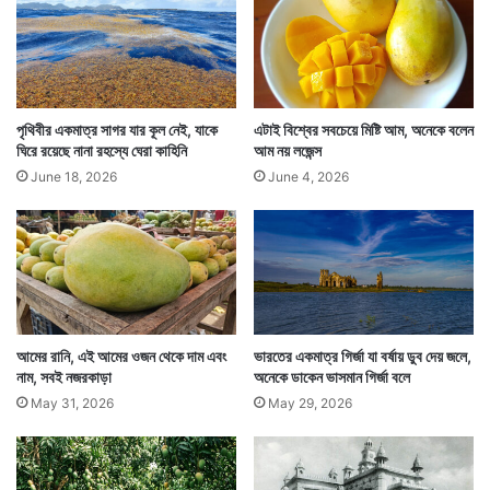
তারপর শুরু হয় উৎসব বা কার্নিভাল। প্রসঙ্গত বছর চার আগে
দেশের প্রাক্তন প্রেসিডেন্টের পুতুলেই আগুন দিয়েছিলেন মেক্সিকোর
মানুষজন।
পৃথিবীর একমাত্র সাগর যার কূল নেই, যাকে
এটাই বিশ্বের সবচেয়ে মিষ্টি আম, অনেকে বলেন
ঘিরে রয়েছে নানা রহস্যে ঘেরা কাহিনি
আম নয় লজেন্স
June 18, 2026
June 4, 2026
আমের রানি, এই আমের ওজন থেকে দাম এবং
ভারতের একমাত্র গির্জা যা বর্ষায় ডুব দেয় জলে,
নাম, সবই নজরকাড়া
অনেকে ডাকেন ভাসমান গির্জা বলে
May 31, 2026
May 29, 2026
Tags
Bengali Feature
Mexico