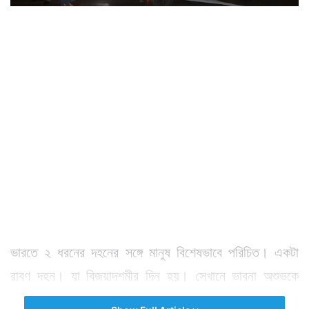
ভারতে ২ ধরনের দহনের সঙ্গে মানুষ বিশেষভাবে পরিচিত। একটা
রাবণ দহন। যা বিজয়াদশমীর দিন হয়। সেখানে ভাবনা অশুভকে
পুড়িয়ে দেওয়া।