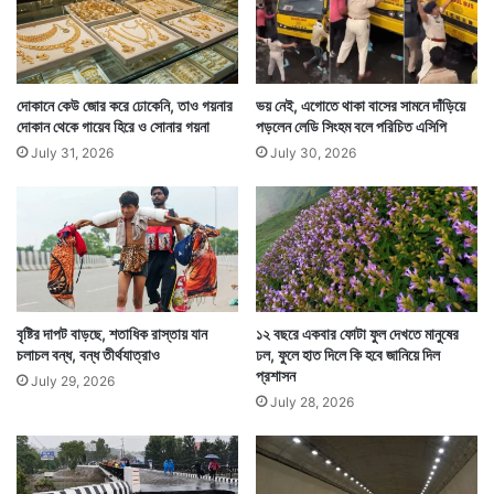
দোকানে কেউ জোর করে ঢোকেনি, তাও গয়নার
ভয় নেই, এগোতে থাকা বাসের সামনে দাঁড়িয়ে
এদিকে পঞ্চম বার বিয়ে করতে বসা শফি আহমেদের এই পঞ্চম বিয়ের
দোকান থেকে গায়েব হিরে ও সোনার গয়না
পড়লেন লেডি সিংহম বলে পরিচিত এসিপি
কথা পুলিশে আগেই জানিয়েছিল তাঁর ছেলেমেয়েরা। সেইমত পুলিশ
July 31, 2026
July 30, 2026
এসে তাঁকে গ্রেফতার করে। ঘটনাটি ঘটেছে উত্তরপ্রদেশের
সীতাপুরে। — সংবাদ সংস্থার সাহায্য নিয়ে লেখা
বৃষ্টির দাপট বাড়ছে, শতাধিক রাস্তায় যান
১২ বছরে একবার ফোটা ফুল দেখতে মানুষের
চলাচল বন্ধ, বন্ধ তীর্থযাত্রাও
ঢল, ফুলে হাত দিলে কি হবে জানিয়ে দিল
প্রশাসন
July 29, 2026
July 28, 2026