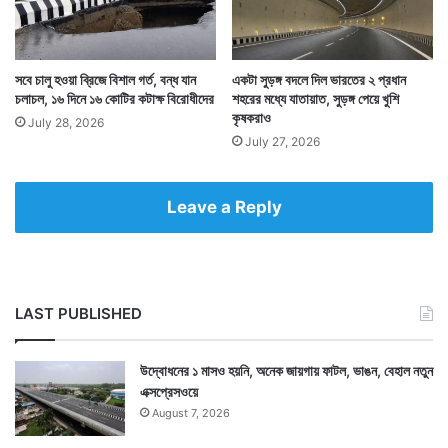
সবে চালু হওয়া ব্রিজে বিশাল গর্ত, বন্ধ যান
একটা সুড়ঙ্গ বদলে দিল ভারতের ২ প্রধান
চলাচল, ১৬ দিনে ১৬ কোটির কটাক্ষ বিরোধীদের
শহরের মধ্যে যাতায়াত, সুড়ঙ্গ পেয়ে খুশি
Tags
National News
কৃষকরাও
July 28, 2026
July 27, 2026
Leave a Reply
LAST PUBLISHED
উদ্বোধনের ১ মাসও হয়নি, অনেক জায়গায় ফাটল, ভাঙন, বেহাল নতুন
এক্সপ্রেসওয়ে
August 7, 2026