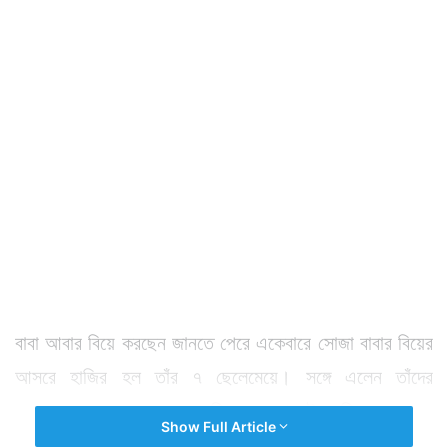
বাবা আবার বিয়ে করছেন জানতে পেরে একেবারে সোজা বাবার বিয়ের
আসরে হাজির হল তাঁর ৭ ছেলেমেয়ে। সঙ্গে এলেন তাঁদের
মায়েরাও। মায়েরাও বলতে ৪ মহিলা। কারণ ওই ব্যক্তি এর আগে
Show Full Article
৪টি বিয়ে করে ফেলেছিলেন। তাঁদেরই সন্তানেরা বাবার বিয়ের