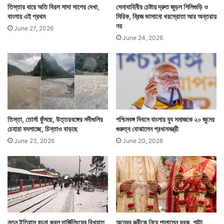
তিস্তার ধারে অতি বিরল সাদা সাপের দেখা,
সেনাবাহিনীর চেষ্টায় দ্রুত জুড়ল শিলিগুড়ি ও
বাংলায় এই প্রথম
মিরিক, ব্রিজ ভাসানো খরস্রোতা আর অন্তরায়
নয়
June 27, 2026
June 24, 2026
তিস্তা, তোর্সা ফুঁসছে, উত্তরবঙ্গের নদীগুলির
পশ্চিমবঙ্গ দিবসে বাংলার যুব সমাজকে ২০ জুনের
চেহারা বদলাচ্ছে, চিন্তাও বাড়ছে
গুরুত্ব বোঝালেন প্রধানমন্ত্রী
June 23, 2026
June 20, 2026
নতুন ইতিহাস রচনা করল দার্জিলিংয়ের বিখ্যাত
অন্যের স্ত্রীকে নিয়ে পালালেন যুবক, পাল্টা