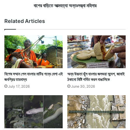
ত্যা
বাপের বাড়িতে আত্মহত্যা অন্তঃসত্ত্বা মহিলার
অ
ন্তঃ
Related Articles
স
ত্ত্বা
ম
হি
লা
Tags
South 24 Parganas
West Bengal News
র
বিশেষ সম্মান পেল বাংলার মাটির গন্ধে মেশা এই
অন্য উচ্চতা ছুঁল বাংলার জলভরা সন্দেশ, জামাই
জনপ্রিয় তারবাদ্য
ঠকানো মিষ্টি গর্বিত করল বাঙালিকে
July 17, 2026
June 30, 2026