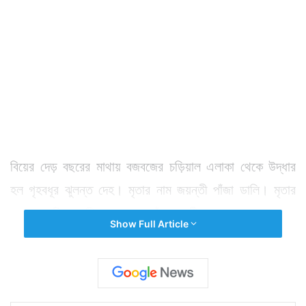
বিয়ের দেড় বছরের মাথায় বজবজের চড়িয়াল এলাকা থেকে উদ্ধার
হল গৃহবধূর ঝুলন্ত দেহ। মৃতার নাম জয়ন্তী পাঁজা ডালি। মৃতার
বাপের বাড়ির অভিযোগক্রমে তাঁর স্বামীকে গ্রেফতার করেছে
Show Full Article
পুলিশ। আরও ১ জনকে আটক করা হয়েছে। পরিবার সূত্রে খবর,
দেড় বছর আগে স্নাতকোত্তর উত্তীর্ণা জয়ন্তীর সঙ্গে বিয়ে হয়
চড়িয়ালের বাসিন্দা বুদ্ধদেব পাঁজার।