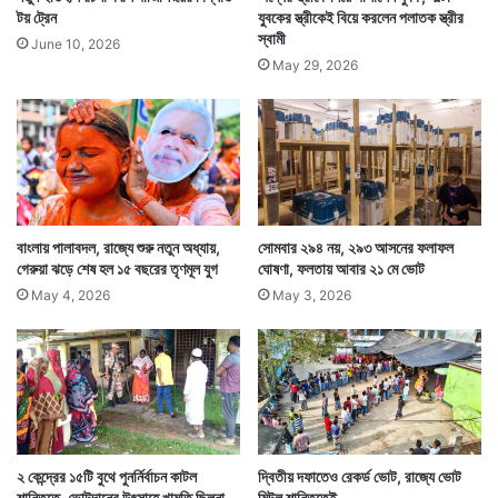
টয় ট্রেন
যুবকের স্ত্রীকেই বিয়ে করলেন পলাতক স্ত্রীর
স্বামী
June 10, 2026
May 29, 2026
বাংলায় পালাবদল, রাজ্যে শুরু নতুন অধ্যায়,
সোমবার ২৯৪ নয়, ২৯৩ আসনের ফলাফল
গেরুয়া ঝড়ে শেষ হল ১৫ বছরের তৃণমূল যুগ
ঘোষণা, ফলতায় আবার ২১ মে ভোট
May 4, 2026
May 3, 2026
২ কেন্দ্রের ১৫টি বুথে পুনর্নির্বাচন কাটল
দ্বিতীয় দফাতেও রেকর্ড ভোট, রাজ্যে ভোট
শান্তিতে, ভোটদানের উৎসাহে খামতি ছিলনা
মিটল শান্তিতেই