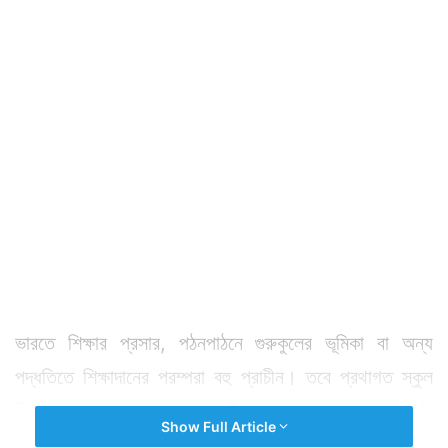
ভারতে শিক্ষার প্রসার, পঠনপাঠনে গুরুকুলের ভূমিকা বা অন্য
পদ্ধতিতে শিক্ষাদানের পরম্পরা বহু প্রাচীন। তবে প্রথাগত স্কুল
শিক্ষার শুরু ১৭১৫ সালে। তৎকালীন মাদ্রাজ শহরের সেন্ট জর্জেস
Show Full Article
অ্যাংলো ইন্ডিয়ান হায়ার সেকেন্ডারি স্কুল দিয়েই দেশে প্রথাগত