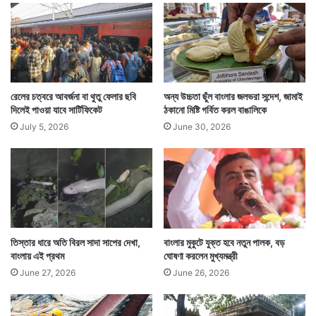
রেলের চত্বরে আবর্জনা বা থুতু ফেলার ছবি
অন্য উচ্চতা ছুঁল বাংলার জলভরা সন্দেশ, জামাই
দিলেই পাওয়া যাবে সার্টিফিকেট
ঠকানো মিষ্টি গর্বিত করল বাঙালিকে
July 5, 2026
June 30, 2026
Tags
Darjeeling
Hindu School
Hooghly
Kolkata News
West Bengal News
তিস্তার ধারে অতি বিরল সাদা সাপের দেখা,
বাংলার মুকুটে যুক্ত হবে নতুন পালক, বড়
বাংলায় এই প্রথম
ঘোষণা করলেন মুখ্যমন্ত্রী
June 27, 2026
June 26, 2026