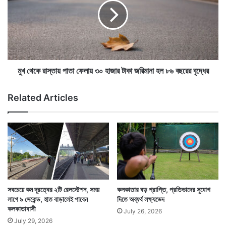
লী
কে
,
রা
ম
স্তা
ন্দি
য়
র
পা
চ
তা
ত্ব
ফে
মুখ থেকে রাস্তায় পাতা ফেলায় ৩০ হাজার টাকা জরিমানা হল ৮৬ বছরের বৃদ্ধের
রে
লা
হেঁ
য়
Related Articles
টে
৩
এরপর পর ১৮১৭ সালে কলকাতায় তৈরি হয় হিন্দু স্কুল। হিন্দু স্কুল
বে
০
ড়া
হা
তার পথচলা শুরুর পরের বছরই তৈরি হয় হেয়ার স্কুল। হিন্দু স্কুলের
ন
জা
ঠিক বিপরীত দিকে তৈরি হয় হেয়ার স্কুল। এরপর ১৮২৩ সালে
ব
র
লে
টা
দার্জিলিঙয়ে তৈরি হয় সেন্ট পলস স্কুল।
ই
কা
বি
জ
শ্বা
রি
সবচেয়ে কম দূরত্বের ২টি রেলস্টেশন, সময়
কলকাতার বড় প্রাপ্তি, প্রতিভাদের সুযোগ
স
মা
লাগে ৯ সেকেন্ড, হাত বাড়ালেই পাবেন
দিতে অব্যর্থ লক্ষ্যভেদ
না
কলকাতাবাসী
July 26, 2026
হ
July 29, 2026