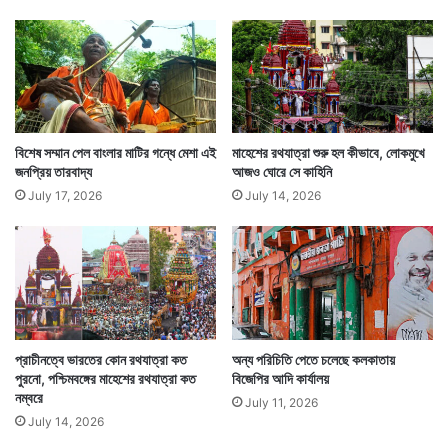
ল
৮
৬
ব
ছ
রে
র
বৃ
বিশেষ সম্মান পেল বাংলার মাটির গন্ধে মেশা এই
মাহেশের রথযাত্রা শুরু হল কীভাবে, লোকমুখে
জনপ্রিয় তারবাদ্য
আজও ঘোরে সে কাহিনি
দ্ধে
র
July 17, 2026
July 14, 2026
এই ৫টি স্কুল ছিল দেশের প্রাচীনতম ১০টি স্কুলের মধ্যে ৫টি
স্কুল। যা কেবল এই রাজ্যেই তৈরি হয়েছিল। এছাড়া প্রথম
স্কুলটি মাদ্রাজে তৈরি হওয়া ছাড়াও কেরালার তিরুচিরাপল্লিতে ২টি,
মুম্বই শহরে ১টি এবং পুদুচেরি শহরে ১টি স্কুল তৈরি হয়েছিল। যা
প্রাচীনতম ১০টির তালিকায় জায়গা করে নিয়েছে।
প্রাচীনত্বে ভারতের কোন রথযাত্রা কত
অন্য পরিচিতি পেতে চলেছে কলকাতায়
পুরনো, পশ্চিমবঙ্গের মাহেশের রথযাত্রা কত
বিজেপির আদি কার্যালয়
নম্বরে
July 11, 2026
July 14, 2026