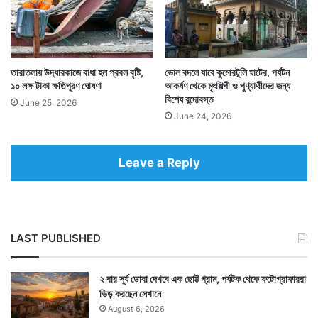
তারাতলায় উদ্ধারকাজে বাধা হল প্রবল বৃষ্টি,
ভোল বদলে যাবে কুমোরটুলি ঘাটের, পর্যটন
১০ লক্ষ টাকা ক্ষতিপূরণ ঘোষণা
আকর্ষণ থেকে মৃৎশিল্পী ও পুণ্যার্থীদের জন্য
বিশেষ বন্দোবস্ত
June 25, 2026
June 24, 2026
Leave a Reply
LAST PUBLISHED
২ বার সূর্য ডোবা দেখবে এক ছোট্ট গ্রাম, পর্যটক থেকে ফটোগ্রাফাররা
ভিড় করছেন সেখানে
August 6, 2026