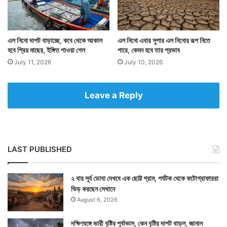
মহালয়া হয়ে যাওয়া মানেই পুজো প্রায় শুরু। তাই এবার বৃষ্টি নিয়ে
এল নিনো দাপট বাড়াচ্ছে, কবে থেকে আকাল
এল নিনো এবার সুপার এল নিনোর রূপ নিতে
হবে প্রিয় মাছের, ইঙ্গিত পাওয়া গেল
পারে, কেমন হবে তার প্রভাব
চিন্তায় পুজো কমিটিগুলি। উৎসবমুখর দিনগুলো বৃষ্টি মাটি করবে না
July 11, 2026
July 10, 2026
তো? সে উদ্বেগও ঘুরপাক খাচ্ছে বাঙালির মনে। — সংবাদ
সংস্থার সাহায্য নিয়ে লেখা
Leave a Reply
LAST PUBLISHED
২ বার সূর্য ডোবা দেখবে এক ছোট্ট গ্রাম, পর্যটক থেকে ফটোগ্রাফাররা
ভিড় করছেন সেখানে
August 6, 2026
দক্ষিণবঙ্গে ভারী বৃষ্টির পূর্বাভাস, কেন বৃষ্টির দাপট বাড়ল, জানাল