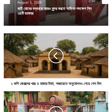
মানুষের।
August 5, 2026
ভাই বোনের বন্ধনকে আরও সুন্দর করতে অভিনব পদক্ষেপ নিল
৩৪টি ডাকঘর
বৃষ্টিতে নাজেহাল এই মানুষজনকে কিন্তু সেপ্টেম্বরের জন্যও তেমন
আশার কথা শোনাতে পারেনি আবহাওয়া দফতর। বরং সেপ্টেম্বরে
দেশের সিংহভাগ এলাকায় স্বাভাবিকের চেয়ে বেশি বৃষ্টির পূর্বাভাস
২
ক
দিয়েছে হাওয়া অফিস।
পি
জে
র
ক্সে
র
খ
র
চ
২ কপি জেরক্সের খরচ ৪ হাজার টাকা, পঞ্চায়েতে অনুমোদনও পেয়ে গেল বিল
৪
হা
পু
জা
জো
র
র
টা
আ