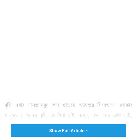
বৃষ্টি এবার নাস্তানাবুদ করে ছাড়ছে ভারতের সিংহভাগ এলাকার
মানুষকে। প্রবল বৃষ্টি, একটানা বৃষ্টি, বন্যা, ধস, মেঘ ভাঙা বৃষ্টি,
খবর হয়েই চলেছে। হিমাচল প্রদেশ, উত্তরাখণ্ড এবং জম্মু
Show Full Article
কাশ্মীরের বহু এলাকার হাল বেহাল।