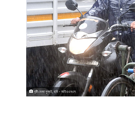
বৃষ্টি ভেজা মুম্বই, ছবি - আইএএনএস