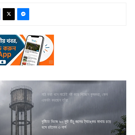
Facebook
X
Messenger
মাঠ ভরা ধনে মাঠেই নষ্ট করে দিচ্ছেন কৃষকরা, কেন
এমনটা করছেন তাঁরা
বৃষ্টিতে ভিজে ৯০ ফুট উঁচু জলের ট্যাঙ্কের মাথায় চড়ে
বসে রইলেন ৩ নার্স