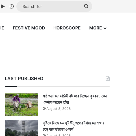
ube
nstagram
Google Play
WhatsApp
Search
for
IE
FESTIVE MOOD
HOROSCOPE
MORE
LAST PUBLISHED
মাঠ ভরা ধনে মাঠেই নষ্ট করে দিচ্ছেন কৃষকরা, কেন
এমনটা করছেন তাঁরা
August 8, 2026
বৃষ্টিতে ভিজে ৯০ ফুট উঁচু জলের ট্যাঙ্কের মাথায়
চড়ে বসে রইলেন ৩ নার্স
August 8, 2026