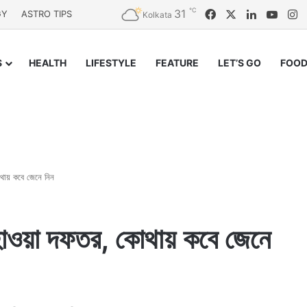
℃
31
Facebook
X
LinkedIn
YouT
I
GY
ASTRO TIPS
Kolkata
S
HEALTH
LIFESTYLE
FEATURE
LET’S GO
FOOD
কোথায় কবে জেনে নিন
 আবহাওয়া দফতর, কোথায় কবে জেনে