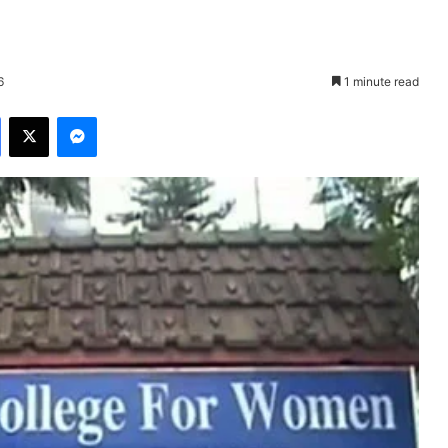
6
1 minute read
Facebook
X
Messenger