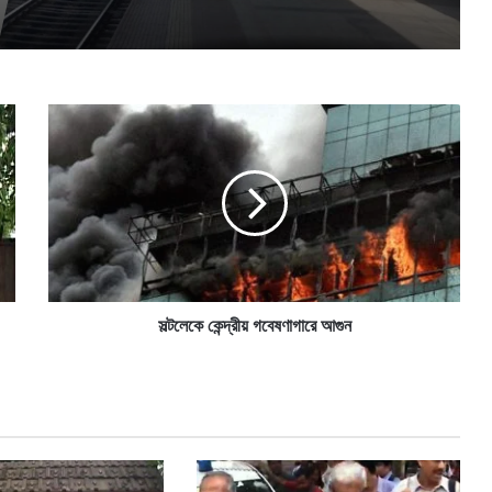
স
ল্ট
লে
কে
কে
ন্দ্রী
য়
গ
বে
ষ
সল্টলেকে কেন্দ্রীয় গবেষণাগারে আগুন
ণা
গা
রে
আ
গু
ন