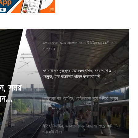
অপারেশনের জন্য হাসপাতালে ভর্তি মিঠুন চক্রবর্তী, চান
না প্রচার
সবচেয়ে কম দূরত্বের ২টি রেলস্টেশন, সময় লাগে ৯
সেকেন্ড, হাত বাড়ালেই পাবেন কলকাতাবাসী
শন, সময়
েন
কলকাতার বড় প্রাপ্তি, প্রতিভাদের সুযোগ দিতে অব্যর্থ
লক্ষ্যভেদ
ঐতিহাসিক দিন, কলকাতা থেকে বিদেশের শহরে পাড়ি দিল
পণ্যবাহী ট্রেন