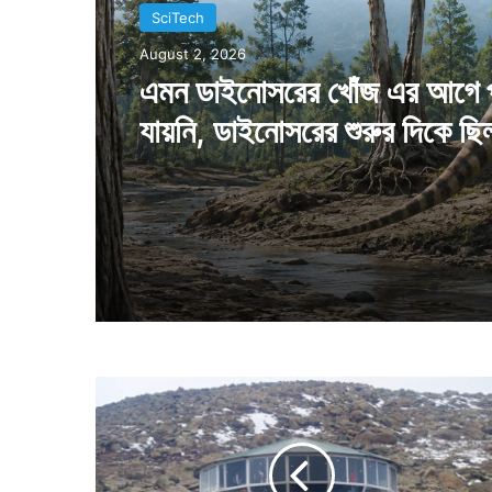
SciTech
July 28, 2026
SciTech
এমন পুকুর একটিই আছে, মাইনাস
August 2, 2026
ডিগ্রিতেও জমে না এই পুকুরের জল
এমন ডাইনোসরের খোঁজ এর আগে 
যায়নি, ডাইনোসরের শুরুর দিকে ছি
বি
শ্বে
র
স
র্বো