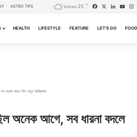
℃
25
Facebook
X
LinkedIn
YouT
I
GY
ASTRO TIPS
Kolkata
S
HEALTH
LIFESTYLE
FEATURE
LET’S GO
FOOD
সব ধারনা বদলে দিল নতুন আবিষ্কার
েছিল অনেক আগে, সব ধারনা বদলে