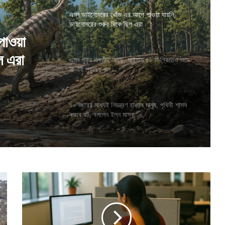
এমন ডাইনোসরের খোঁজ এর আগে পাওয়া যায়নি,
ডাইনোসরের শুরুর দিকে ছিল এরা
 ৫০
এমন পুকুর একটিই আছে, মাইনাস ৫০ ডিগ্রিতেও জমে
না এই পুকুরের জল
১০ বছরের মধ্যেই নিয়ন্ত্রণ হারাবে মানুষ, পৃথিবী শাসন
পাওয়া
করবে বট, বললেন ইলন মাস্ক
ল এরা
দে
রি
তে
ন
য়