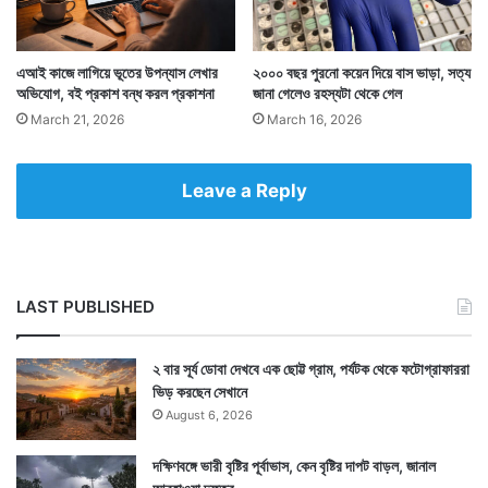
Tags
United Kingdom
এআই কাজে লাগিয়ে ভূতের উপন্যাস লেখার
২০০০ বছর পুরনো কয়েন দিয়ে বাস ভাড়া, সত্য
অভিযোগ, বই প্রকাশ বন্ধ করল প্রকাশনা
জানা গেলেও রহস্যটা থেকে গেল
March 21, 2026
March 16, 2026
Leave a Reply
LAST PUBLISHED
২ বার সূর্য ডোবা দেখবে এক ছোট্ট গ্রাম, পর্যটক থেকে ফটোগ্রাফাররা
ভিড় করছেন সেখানে
August 6, 2026
দক্ষিণবঙ্গে ভারী বৃষ্টির পূর্বাভাস, কেন বৃষ্টির দাপট বাড়ল, জানাল