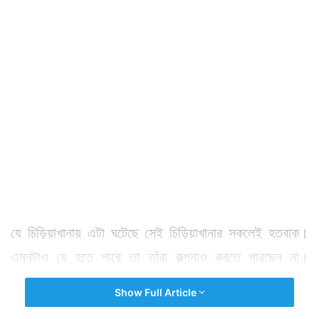
যে চিড়িয়াখানায় এটা ঘটেছে সেই চিড়িয়াখানার সকলেই হতবাক।
এমনটাও যে হতে পারে তা তাঁরা কল্পনাও করতে পারছেন না।
কোনও বিশেষ প্রক্রিয়া এক্ষেত্রে কাজ করানো হয়নি। কোনও
Show Full Article
প্রযুক্তি ব্যবহার করা হয়নি।