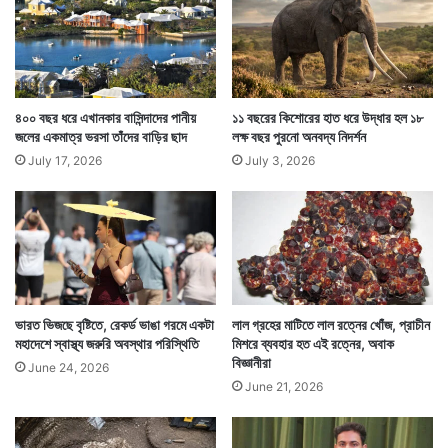
ট্রা
ম্প
কারণ সেই ইগুয়ানাকে যেখানে রাখা হয়েছিল সেখানে বাইরে থেকে
কোনও ইগুয়ানার পক্ষে ঢুকে পড়া অসম্ভব। তাহলে কীভাবে এটা
সম্ভব হল? সেটাই কারও মাথায় ঢুকছে না। তাহলে কি ক্রমে
৪০০ বছর ধরে এখানকার বাসিন্দাদের পানীয়
১১ বছরের কিশোরের হাত ধরে উদ্ধার হল ১৮
জলের একমাত্র ভরসা তাঁদের বাড়ির ছাদ
লক্ষ বছর পুরনো অনবদ্য নিদর্শন
পুরুষের প্রয়োজন আর থাকবেনা সন্তানের জন্মের জন্য। পৃথিবীর
July 17, 2026
July 3, 2026
নিয়ম কি বদলাচ্ছে!
ভারত ভিজছে বৃষ্টিতে, রেকর্ড ভাঙা গরমে একটা
লাল গ্রহের মাটিতে লাল রত্নের খোঁজ, প্রাচীন
মহাদেশে স্বাস্থ্য জরুরি অবস্থার পরিস্থিতি
মিশরে ব্যবহার হত এই রত্নের, অবাক
বিজ্ঞানীরা
June 24, 2026
June 21, 2026