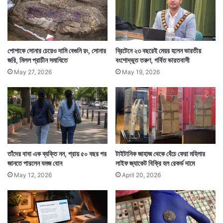
টেলফোর্ডের এক্সোটিক জু-এর কর্তৃপক্ষ তো এই ঘটনার পর স্পষ্ট
পোশাকে সোনার চেয়েও দামি বেগুনি রং, সোনার
ব্রিটেনে ২৩ বছরেই মেয়র হলেন ভারতীয়
করে জানিয়েই দিয়েছে যে এটা তাদের কাছে জীবনে একবারই দেখতে
জরি, মিলল প্রাচীন সমাধিতে
বংশোদ্ভূত তরুণ, গর্বিত ভারতবাসী
May 27, 2026
May 19, 2026
পাওয়ার মত বিচিত্র ঘটনা।
তাঁদের বাবা এক ব্যক্তি নন, প্রায় ৫০ বছর পর
টাইটানিক জাহাজ থেকে বেঁচে ফেরা মহিলার
জানতে পারলেন যমজ বোন
লাইফ জ্যাকেট বিক্রি হল রেকর্ড দামে
May 12, 2026
April 20, 2026