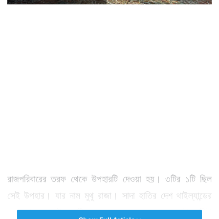
রাজপরিবারের তরফ থেকে উপহারটি দেওয়া হয়। ৩টির ১টি ছিল
সেই উপহার। যার নাম মুথু রাজা। সাদা হাতির দেশ থাইল্যান্ডের
কাছ থেকে যে উপহারটি পাওয়া সবচেয়ে সহজবোধ্য সেই হাতিই