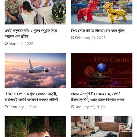
একই অনুষ্ঠানে তাঁর ২ পুরুষ বন্ধুকে বিয়ে
সিংহ সেজে নাচতে নাচতে চোর ধরল পুলিশ
করলেন এক মহিলা
February 21, 2026
March 2, 2026
Tags
Sri Lanka
Thailand
বিমানে সব পোশাক খুলে ফেললেন যাত্রী,
সামনে এল পৃথিবীর সবচেয়ে বড় বেগুনি
মাঝপথেই জরুরি অবতরণ করলেন পাইলট
নীলকান্তমণি, ওজন শুনলে বিশ্বাস হবেনা
February 1, 2026
January 22, 2026