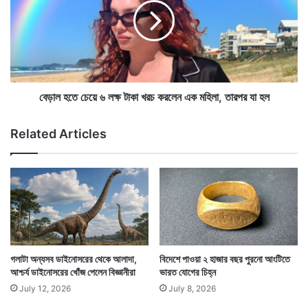
ড়ি
হ
তে
তে
বা
চে
ড়ি
য়ে
বা
৬
ড়ি
ল
দু
ক্ষ
বেড়াল হতে চেয়ে ৬ লক্ষ টাকা খরচ করলেন এক মহিলা, তারপর যা হল
ধ
টা
তারা তাদের দেওয়া প্রাণির ওপর এই অত্যাচারের কথা শুনে
বি
কা
Related Articles
চিকিৎসার জন্য মুথু রাজাকে উড়িয়ে আনে নিজেদের দেশে। ঠিক
লি
খ
ক
র
ছিল তার সেবাযত্ন করে তাকে সম্পূর্ণ সুস্থ করে তুলে ফের
রে
চ
ন
ক
শ্রীলঙ্কাকে সেটি ফিরিয়ে দেওয়া হবে।
এ
র
ই
লে
ব্য
ন
ক্তি
এ
ক
গলাটা অন্যসব ডাইনোসরের থেকে আলাদা,
বিদেশে পাওয়া ২ হাজার বছর পুরনো আংটিতে
ম
আশ্চর্য ডাইনোসরের খোঁজ পেলেন বিজ্ঞানীরা
ভারত যোগের চিহ্ন
হি
July 12, 2026
July 8, 2026
লা