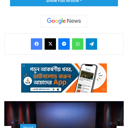
Show Full Article
উপহার দেওয়া হয় দ্বীপ রাষ্ট্র শ্রীলঙ্কাকে।
Facebook
X
Messenger
WhatsApp
Telegram
থাই রাজ পরিবার শ্রীলঙ্কাকে ৩টি হাতি উপহার দেয় ২০০১ সালে।
তার একটি হাতি মুথু রাজা-র তখন বয়স ছিল ১০ বছর। শ্রীলঙ্কা
সরকার সেই উপহার পাওয়ার পর আলুথগামায় তাকে রাখার ব্যবস্থা