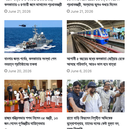
কলকাতায় ৩ রণতরী জলে ভাসালেন প্রধানমন্ত্রী
প্রধানমন্ত্রী, অন্যদের ভুলও শুধরে দিলেন
June 21, 2026
June 21, 2026
বাংলার জন্য গর্বের, কলকাতার সংস্থা পেল
আগামী ৫ বছরের মধ্যে কলকাতা মেট্রোর রেকে
নবরত্ন প্রতিষ্ঠানের তকমা
আসছে পরিবর্তন, আরও ভাল হবে যাত্রা
June 20, 2026
June 6, 2026
রাজ্য মন্ত্রিসভায় শপথ নিলেন ৩৫ মন্ত্রী, ১৩
রাতে বাড়ি ফিরলেন নিগৃহীত অভিষেক
জন পেলেন পূর্ণমন্ত্রীর দায়িত্বভার
বন্দ্যোপাধ্যায়, তাদের দলের কেউ যুক্ত নন,
বলল বিজেপি