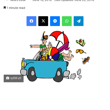
1 minute read
Facebook
X
Messenger
WhatsApp
Telegram
প্রতীকী ছবি