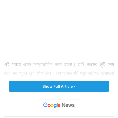
এই সময়ে এমন অস্বাভাবিক গরম হয়না। তাই গরমের ছুটি শেষ
করে সব স্কুল খুলে গিয়েছিল। রাজ্য সরকারি স্কুলগুলিতে পুরোদমে
ক্লাসও শুরু হয়ে গিয়েছিল। কিন্তু পরিস্থিতি বদলে যাওয়ায় নতুন
Show Full Article
করে ভাবতে বসতে হল শিক্ষা দফতরকে। সোমবারই কলকাতার
তাপমাত্রা ৪১ ডিগ্রি ছুঁয়েছে। এদিন শিক্ষামন্ত্রী পার্থ চট্টোপাধ্যায়
বলেন, তিনি এ বিষয়ে মুখ্যমন্ত্রীর সঙ্গে কথা বলেছেন। মুখ্যমন্ত্রী
তাঁদের প্রয়োজনীয় সিদ্ধান্ত গ্রহণ করতে নির্দেশ দিয়েছেন।