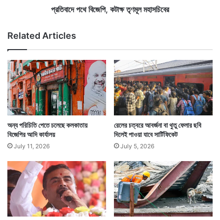
ল
,
প্রতিবাদে পথে বিজেপি, কটাক্ষ তৃণমূল মহাসচিবের
ক
টা
Related Articles
ক্ষ
তৃ
ণ
মূ
ল
ম
হা
স
চি
অন্য পরিচিতি পেতে চলেছে কলকাতায়
রেলের চত্বরে আবর্জনা বা থুতু ফেলার ছবি
বে
বিজেপির আদি কার্যালয়
দিলেই পাওয়া যাবে সার্টিফিকেট
র
July 11, 2026
July 5, 2026