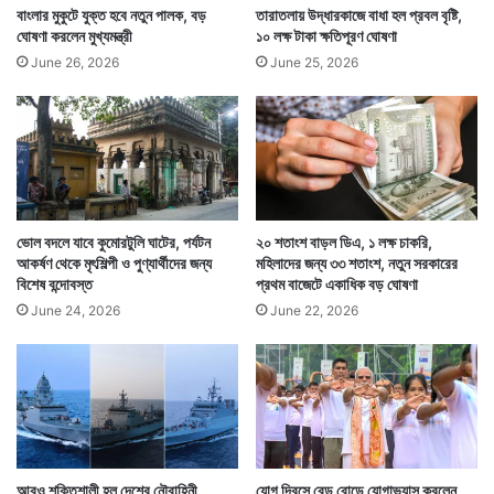
বাংলার মুকুটে যুক্ত হবে নতুন পালক, বড়
তারাতলায় উদ্ধারকাজে বাধা হল প্রবল বৃষ্টি,
ঘোষণা করলেন মুখ্যমন্ত্রী
১০ লক্ষ টাকা ক্ষতিপূরণ ঘোষণা
June 26, 2026
June 25, 2026
ভোল বদলে যাবে কুমোরটুলি ঘাটের, পর্যটন
২০ শতাংশ বাড়ল ডিএ, ১ লক্ষ চাকরি,
আকর্ষণ থেকে মৃৎশিল্পী ও পুণ্যার্থীদের জন্য
মহিলাদের জন্য ৩৩ শতাংশ, নতুন সরকারের
বিশেষ বন্দোবস্ত
প্রথম বাজেটে একাধিক বড় ঘোষণা
June 24, 2026
June 22, 2026
আরও শক্তিশালী হল দেশের নৌবাহিনী,
যোগ দিবসে রেড রোডে যোগাভ্যাস করলেন