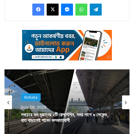
Facebook
X
Messenger
WhatsApp
Telegram
সেইমত রাজ্য শিক্ষা দফতর ফের নতুন করে আরও ১১ দিন গরমের
ছুটি ঘোষণা করার সিদ্ধান্ত নিয়েছে বলে জানান শিক্ষামন্ত্রী।
Kolkata
July 29, 2026
সবচেয়ে কম দূরত্বের ২টি রেলস্টেশন, সময় লাগে ৯ সেকেন্ড,
হাত বাড়ালেই পাবেন কলকাতাবাসী
আগামী ২০ জুন থেকে ৩০ জুন পর্যন্ত রাজ্যের সব সরকারি স্কুল