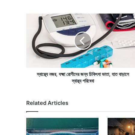
স্বা
স্থ্যে
ন
জ
র
,
য
ক্ষ্মা
রো
গী
স্বাস্থ্যে নজর, যক্ষ্মা রোগীদের জন্য চিকিৎসা ভাতা, হাত বাড়ালে
দে
স্বাস্থ্য পরিষেবা
র
জ
ন্য
Related Articles
চি
কি
ৎ
সা
ভা