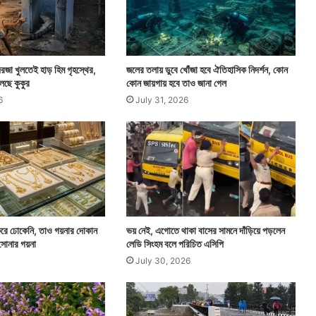
লে
ন
‘
হা
র
রজা খুলতেই হাড় হিম গৃহস্থের,
জলের তলায় ডুবে খোঁজা হবে ঐতিহাসিক নিদর্শন, কোন
’
েছে কুকুর
কোন জায়গায় হবে তাও জানা গেল
,
6
July 31, 2026
কে
উ
ব
ল
লে
ন
‘
জ
ন
রে ঢোকেনি, তাও গয়নার দোকান
ভয় নেই, এগোতে থাকা বাসের সামনে দাঁড়িয়ে পড়লেন
বি
 সোনার গয়না
লেডি সিংহম বলে পরিচিত এসিপি
রো
July 30, 2026
ধী
’