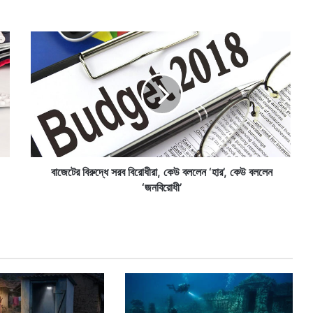
বা
জে
টে
র
বি
রু
দ্ধে
স
র
ব
বাজেটের বিরুদ্ধে সরব বিরোধীরা, কেউ বললেন ‘হার’, কেউ বললেন
বি
‘জনবিরোধী’
রো
ধী
রা
,
কে
উ
ব
ল