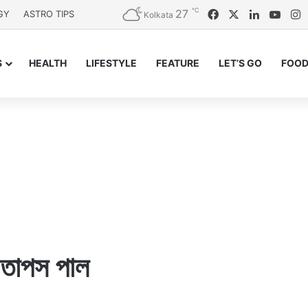
℃
27
Facebook
X
LinkedIn
YouT
I
GY
ASTRO TIPS
Kolkata
S
HEALTH
LIFESTYLE
FEATURE
LET’S GO
FOOD
 তাপস পাল