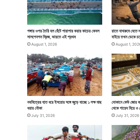
তা
,
হা
ত
বা
গঙ্গার ওপর তৈরি হল হেঁটে পারাপার করার কাচের কেবল
রাতে বাথরুমে যেতে দ
ড়া
সাসপেনশন ব্রিজ, ভারতে এই প্রথম
বাইরে তখন ডেকে চল
লে
August 1, 2026
August 1, 202
স্বা
স্থ্য
প
রি
ষে
বা
নবমিত্রের হাত ধরে ইসরোর সঙ্গে জুড়ে যাচ্ছে ১ লক্ষ মাছ
দোকানে কেউ জোর ক
ধরার নৌকা
থেকে গায়েব হিরে ও
July 31, 2026
July 31, 2026