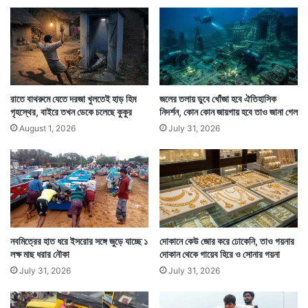
ঘোড়ায় চড়ে তো ঘুরছেন। কিন্তু ঘোড়ায় চড়া শিখলেন কোথায়?
মুন্না প্রসাদ গুপ্তার বাড়িতে ঘোড়ায় চড়ার রেওয়াজ দীর্ঘদিনের।
তিনি যখন ছোট ছিলেন তখন তাঁর বাবার হাত ধরেই তিনি ঘোড়ায়
রাতে বাথরুমে যেতে দরজা খুলতেই হাড় হিম
জলের তলায় ডুবে খোঁজা হবে ঐতিহাসিক
চড়ার পাঠ নেন। যা এখন এসে কাজে লেগে গেল।
গৃহস্থের, বাইরে তখন ডেকে চলেছে কুকুর
নিদর্শন, কোন কোন জায়গায় হবে তাও জানা গেল
August 1, 2026
July 31, 2026
নবমিত্রের হাত ধরে ইসরোর সঙ্গে জুড়ে যাচ্ছে ১
দোকানে কেউ জোর করে ঢোকেনি, তাও গয়নার
লক্ষ মাছ ধরার নৌকা
দোকান থেকে গায়েব হিরে ও সোনার গয়না
July 31, 2026
July 31, 2026