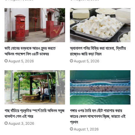
র
ঝাড়খণ্ডের অনেক পেট্রলপাম্পেই লম্বা লাইন থাকছে। তাই তিনি
লু
নো
কি
লাইন দিয়ে তেল কিনতে না গিয়ে বরং বাড়িতে তাঁদের সঙ্গে থাকা ওই
ম
য়ে
ন্দি
আ
ঘোড়াটিকে ভরসা করেছেন। বাদামি রংয়ের ঘোড়াটি তাঁর পারিবারিক।
র
ছে
তার পিঠেই এখন জনগণনা করে বেড়াচ্ছেন তিনি। নজরও কাড়ছেন
পি
তা
সকলের।
র
ভাই বোনের বন্ধনকে আরও সুন্দর করতে
অ্যানালগ পনির বিক্রি করা যাবেনা, দ্বিতীয়
প্র
অভিনব পদক্ষেপ নিল ৩৪টি ডাকঘর
রাজ্যেও জারি কড়া নিয়ম
তি
August 5, 2026
August 5, 2026
শ্র
দ্ধা
গাছ বাঁচিয়ে প্রকৃতির স্পর্শে তৈরি অভিনব সবুজ
গঙ্গার ওপর তৈরি হল হেঁটে পারাপার করার
বাসস্টপ পেল এই শহর
কাচের কেবল সাসপেনশন ব্রিজ, ভারতে এই
প্রথম
August 3, 2026
August 1, 2026