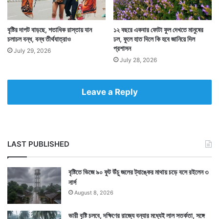
কাছ থেকে ৫ হাজার টাকা হাতাতে নিজেই নিজেকে তুলে নিয়ে
যাওয়ার ছক কষে সন্দীপ। তারপর নিজেই দাদাকে মেসেজ পাঠায়।
বৃষ্টির দাপট বাড়ছে, শতাধিক রাস্তায় যান
১২ বছরে একবার ফোটা ফুল দেখতে মানুষের
চলাচল বন্ধ, বন্ধ তীর্থযাত্রাও
ঢল, ফুলে হাত দিলে কি হবে জানিয়ে দিল
প্রশাসন
July 29, 2026
July 28, 2026
Leave a Reply
LAST PUBLISHED
বৃষ্টিতে ভিজে ৯০ ফুট উঁচু জলের ট্যাঙ্কের মাথায় চড়ে বসে রইলেন ৩
নার্স
August 8, 2026
সেই মেসেজের ভুল বানানেই তার তৈরি করা ছক ভেস্তে গেল।
গারদের পিছনে জায়গা হয়েছে সন্দীপের। ঘটনাটি ঘটেছে
ভারী বৃষ্টি চলবে, দক্ষিণের রাজ্যে বন্যার মধ্যেই লাল সতর্কতা, সঙ্গে