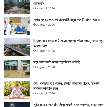
দোসর ঝড়
উত্তরপ্রদেশের হরদোই জেলায়।
August 7, 2026
অপারেশনের জন্য হাসপাতালে ভর্তি মিঠুন চক্রবর্তী, চান না প্রচার
August 7, 2026
উদ্বোধনের ১ মাসও হয়নি, অনেক জায়গায় ফাটল, ভাঙন, বেহাল নতুন
এক্সপ্রেসওয়ে
August 7, 2026
বন্যা দুর্গত পড়শি রাজ্যে নতুন চিন্তা ধানসিঁড়ি
August 7, 2026
চোখে বার্ধক্যের ছাপ পড়েছে, কীভাবে তা লুকিয়ে রাখেন, অকপটে
জানালেন অমিতাভ বচ্চন
Tags
National News
August 7, 2026
সূর্যকে ঢেকে ফেলবে চাঁদ, দিনের মধ্যেই নামবে অন্ধকার, ভারত থেকে