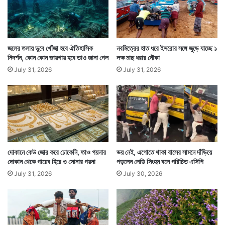
গিয়ে একই ভুল করে পেশায় শ্রমিক সন্দীপ। ডেথ বানানটা
ডিইএটিএইচ না লিখে ডিইটিএইচ লেখার ভুলটা করে সে।
জলের তলায় ডুবে খোঁজা হবে ঐতিহাসিক
নবমিত্রের হাত ধরে ইসরোর সঙ্গে জুড়ে যাচ্ছে ১
নিদর্শন, কোন কোন জায়গায় হবে তাও জানা গেল
লক্ষ মাছ ধরার নৌকা
July 31, 2026
July 31, 2026
দোকানে কেউ জোর করে ঢোকেনি, তাও গয়নার
ভয় নেই, এগোতে থাকা বাসের সামনে দাঁড়িয়ে
দোকান থেকে গায়েব হিরে ও সোনার গয়না
পড়লেন লেডি সিংহম বলে পরিচিত এসিপি
July 31, 2026
July 30, 2026
পুলিশের কাছে পরিস্কার হয়ে যায় সবকিছু। পেশায় কন্ট্রাক্টর দাদার