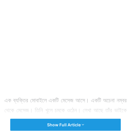
এক ব্যক্তির মোবাইলে একটি মেসেজ আসে। একটি অচেনা নম্বর
থেকে মেসেজ। তিনি খুলে চমকে ওঠেন। লেখা আছে তাঁর ভাইকে
তুলে নিয়ে যাওয়া করা হয়েছে। ভাইকে ফেরত পেতে চাইলে নগদ ৫
Show Full Article
হাজার টাকা দিতে হবে।