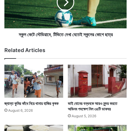
টি
স্টে
র
ডি
ফলে সন্দীপকে তুলে নিয়ে যাওয়ারা তেমন শিক্ষিত নয় বলেই মনে হয়
ত
য়া
লা
পুলিশের। সেই সঙ্গে তারা কেবল ৫ হাজার টাকা মুক্তিপণ চাইছে
মে
য়
,
কেন এটাও ভাবায় পুলিশকে।
উঁ
টি
স্কুল কেটে স্টেডিয়ামে, টিভিতে দেখা যেতেই স্কুলের কোপে ছাত্র
কি
ভি
দি
তে
Related Articles
ল
দে
ই
খা
তি
যে
হা
তে
স
ই
স্কু
লে
র
কো
জ্যান্ত কুমির কাঁধে নিয়ে থানায় হাজির কৃষক
ভাই বোনের বন্ধনকে আরও সুন্দর করতে
পে
অভিনব পদক্ষেপ নিল ৩৪টি ডাকঘর
August 6, 2026
ছা
August 5, 2026
ত্র