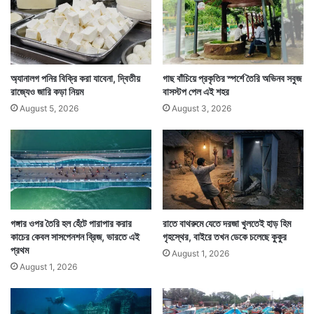
পুলিশ এরপর ওই যুবকের মোবাইল টাওয়ার লোকেশনের খোঁজ করে
সে কোথায় তা জানতে পারে। সেখানে পৌঁছে পুলিশ দেখে কেউ
কোথাও নেই। কেবল সন্দীপ সেখানে রয়েছে।
অ্যানালগ পনির বিক্রি করা যাবেনা, দ্বিতীয়
গাছ বাঁচিয়ে প্রকৃতির স্পর্শে তৈরি অভিনব সবুজ
রাজ্যেও জারি কড়া নিয়ম
বাসস্টপ পেল এই শহর
August 5, 2026
August 3, 2026
গঙ্গার ওপর তৈরি হল হেঁটে পারাপার করার
রাতে বাথরুমে যেতে দরজা খুলতেই হাড় হিম
কাচের কেবল সাসপেনশন ব্রিজ, ভারতে এই
গৃহস্থের, বাইরে তখন ডেকে চলেছে কুকুর
প্রথম
August 1, 2026
August 1, 2026
পুলিশ তাকে এরপর মুক্তিপণ চেয়ে মেসেজটি লিখতে বলে। লিখতে