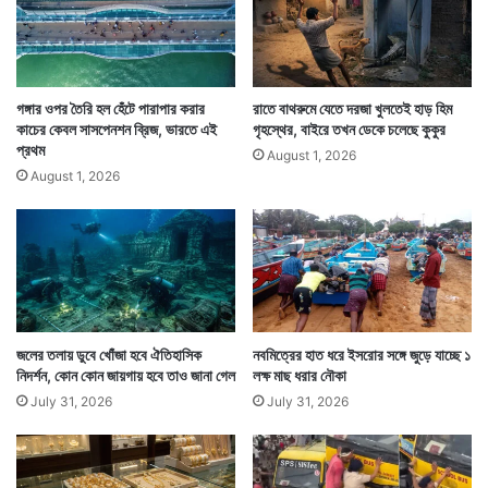
গঙ্গার ওপর তৈরি হল হেঁটে পারাপার করার
রাতে বাথরুমে যেতে দরজা খুলতেই হাড় হিম
কাচের কেবল সাসপেনশন ব্রিজ, ভারতে এই
গৃহস্থের, বাইরে তখন ডেকে চলেছে কুকুর
এই নতুন উদ্যোগের মধ্যে দিয়ে বন্দিদের সংশোধনেরই রাস্তা খুঁজছে
প্রথম
August 1, 2026
প্রশাসন। এভাবে তাদের মধ্যের অপরাধ প্রবণতা কমানোর চেষ্টা
August 1, 2026
করা হচ্ছে। তাদের জীবনের মূল পথে নিয়ে আসার এও এক অভিনব
উদ্যোগ। — সংবাদ সংস্থার সাহায্য নিয়ে লেখা
জলের তলায় ডুবে খোঁজা হবে ঐতিহাসিক
নবমিত্রের হাত ধরে ইসরোর সঙ্গে জুড়ে যাচ্ছে ১
নিদর্শন, কোন কোন জায়গায় হবে তাও জানা গেল
লক্ষ মাছ ধরার নৌকা
July 31, 2026
July 31, 2026