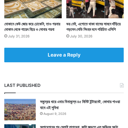
দোকানে কেউ জোর করে ঢোকেনি, তাও গয়নার
ভয় নেই, এগোতে থাকা বাসের সামনে দাঁড়িয়ে
দোকান থেকে গায়েব হিরে ও সোনার গয়না
পড়লেন লেডি সিংহম বলে পরিচিত এসিপি
July 31, 2026
July 30, 2026
Tags
National News
Leave a Reply
LAST PUBLISHED
সমুদ্রের ধারে এবার বিনামূল্যে ৪৫ মিনিট ইন্টারনেট, কোথায় পাওয়া
যাবে এই সুবিধা
August 9, 2026
অপারেশনের পর সেলাই লাগবেনা, কাটা জুড়তে এল অভিনব আঠা