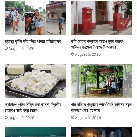
র
জ্যান্ত কুমির কাঁধে নিয়ে থানায় হাজির কৃষক
ভাই বোনের বন্ধনকে আরও সুন্দর করতে
এই এফএম রেডিও চ্যানেলটি কিন্তু সর্বত্র প্রচারিত হবেনা। হবে
অভিনব পদক্ষেপ নিল ৩৪টি ডাকঘর
August 6, 2026
কেবল কানপুর জেলা সংশোধনাগারে। তার ফ্রিকোয়েন্সিও কেবল
August 5, 2026
জেলের চত্বরের মধ্যেই কার্যকরী হবে। বাইরে নয়।
অ্যানালগ পনির বিক্রি করা যাবেনা, দ্বিতীয়
গাছ বাঁচিয়ে প্রকৃতির স্পর্শে তৈরি অভিনব সবুজ
রাজ্যেও জারি কড়া নিয়ম
বাসস্টপ পেল এই শহর
August 5, 2026
August 3, 2026