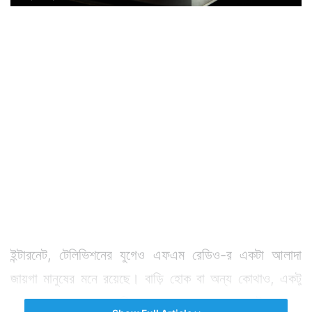
ইন্টারনেট, টেলিভিশনের যুগেও এফএম রেডিও-র একটা আলাদা
জায়গা মানুষের মনে রয়েছে। বাড়ি হোক বা অন্য কোথাও, একটু
অবসর পেলে এফএম রেডিও শোনার অভ্যাস অনেকেরই আছে।