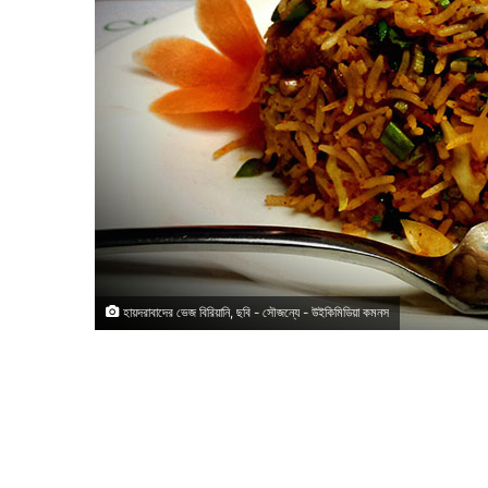
হায়দরাবাদের ভেজ বিরিয়ানি, ছবি - সৌজন্যে - উইকিমিডিয়া কমনস