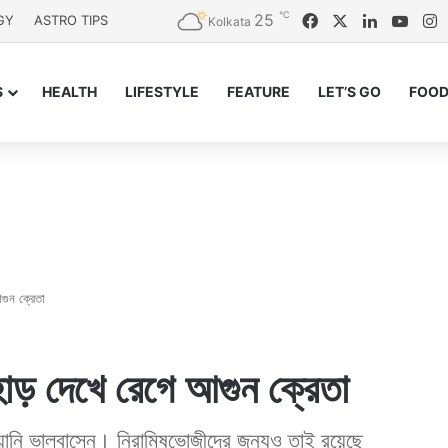
℃
25
Facebook
X
LinkedIn
YouT
I
GY
ASTRO TIPS
Kolkata
S
HEALTH
LIFESTYLE
FEATURE
LET’S GO
FOOD
আগুন ক্রেতা
হাড় দেখে রেগে আগুন ক্রেতা
িয়ানি ভালবাসেন। নিরামিষভোজীদের জন্যও তাই রয়েছে