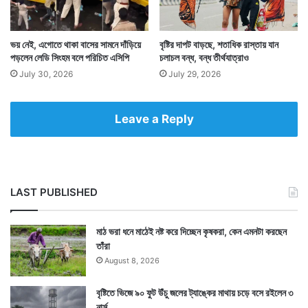
ভয় নেই, এগোতে থাকা বাসের সামনে দাঁড়িয়ে
বৃষ্টির দাপট বাড়ছে, শতাধিক রাস্তায় যান
পড়লেন লেডি সিংহম বলে পরিচিত এসিপি
চলাচল বন্ধ, বন্ধ তীর্থযাত্রাও
July 30, 2026
July 29, 2026
Leave a Reply
LAST PUBLISHED
এমন এক বিরল মালাবদল ক্যামেরা বন্দি করে রাখতেও ভুল করেননি
মাঠ ভরা ধনে মাঠেই নষ্ট করে দিচ্ছেন কৃষকরা, কেন এমনটা করছেন
অতিথিরা। মালাবদলের পর ফের বেলুন নেমে আসে মাটিতে।
তাঁরা
August 8, 2026
বৃষ্টিতে ভিজে ৯০ ফুট উঁচু জলের ট্যাঙ্কের মাথায় চড়ে বসে রইলেন ৩
নার্স