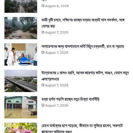
August 8, 2026
ভারী বৃষ্টি চলবে, দক্ষিণের রাজ্যে বন্যার মধ্যেই লাল সতর্কতা, সঙ্গে
দোসর ঝড়
August 7, 2026
অপারেশনের জন্য হাসপাতালে ভর্তি মিঠুন চক্রবর্তী, চান না প্রচার
August 7, 2026
উদ্বোধনের ১ মাসও হয়নি, অনেক জায়গায় ফাটল, ভাঙন, বেহাল নতুন
Tags
National News
এক্সপ্রেসওয়ে
August 7, 2026
বন্যা দুর্গত পড়শি রাজ্যে নতুন চিন্তা ধানসিঁড়ি
August 7, 2026
চোখে বার্ধক্যের ছাপ পড়েছে, কীভাবে তা লুকিয়ে রাখেন, অকপটে
জানালেন অমিতাভ বচ্চন