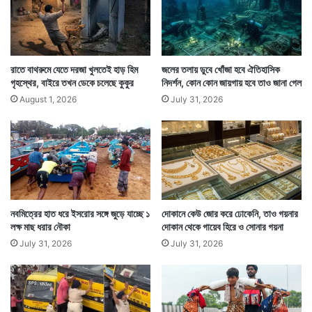
রাতে বাথরুমে যেতে দরজা খুলতেই হাড় হিম
জলের তলায় ডুবে খোঁজা হবে ঐতিহাসিক
গৃহস্থের, বাইরে তখন ডেকে চলেছে কুকুর
নিদর্শন, কোন কোন জায়গায় হবে তাও জানা গেল
August 1, 2026
July 31, 2026
নবমিত্রের হাত ধরে ইসরোর সঙ্গে জুড়ে যাচ্ছে ১
দোকানে কেউ জোর করে ঢোকেনি, তাও গয়নার
লক্ষ মাছ ধরার নৌকা
দোকান থেকে গায়েব হিরে ও সোনার গয়না
এবার বেলুন আস্তে আস্তে আকাশের দিকে পাড়ি দেয়। এভাবে
July 31, 2026
July 31, 2026
মাটি থেকে প্রায় ৭০ ফুট উঁচুতে উঠে যায় বেলুনটি। নিচ থেকে
তখন সব অতিথি ঘাড় উঁচু করে আকাশে মালাবদল দেখতে ব্যস্ত।