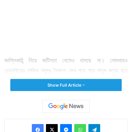
জাল্লিকাট্টু নিয়ে জটিলতা থেমেও থামছে না। সোমবারও
চেন্নাইয়ের মেরিনা সমুদ্র সৈকতে ফের শয়ে শয়ে মানুষ জড়ো হয়ে
প্রতিবাদে সামিল হন। কেন্দ্রের অর্ডিন্যান্সের হাত ধরে ৩ বছর পর
Show Full Article
গত রবিবার থেকে ফের তামিলনাড়ু জুড়ে চালু হয়েছে জাল্লিকাট্টু।
কিন্তু তাতেও আন্দোলন থামেনি। তামিলনাড়ুবাসীর দাবি, জাল্লিকাট্টু
নিয়ে স্থায়ী সমাধান না হওয়া পর্যন্ত আন্দোলন চলবে। এদিন
উত্তেজিত জনতাকে সরিয়ে দিতে প্রচুর পুলিশ মোতায়েন করা হয়
Facebook
X
Messenger
WhatsApp
Telegram
মেরিনা বিচে। পুলিশের সঙ্গে আন্দোলনকারীদের হাতাহাতির ঘটনাও