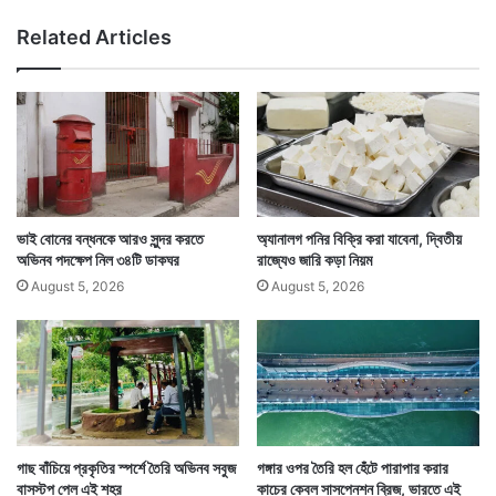
ম
Related Articles
বা
সী
ভাই বোনের বন্ধনকে আরও সুন্দর করতে
অ্যানালগ পনির বিক্রি করা যাবেনা, দ্বিতীয়
অভিনব পদক্ষেপ নিল ৩৪টি ডাকঘর
রাজ্যেও জারি কড়া নিয়ম
August 5, 2026
August 5, 2026
গাছ বাঁচিয়ে প্রকৃতির স্পর্শে তৈরি অভিনব সবুজ
গঙ্গার ওপর তৈরি হল হেঁটে পারাপার করার
বাসস্টপ পেল এই শহর
কাচের কেবল সাসপেনশন ব্রিজ, ভারতে এই