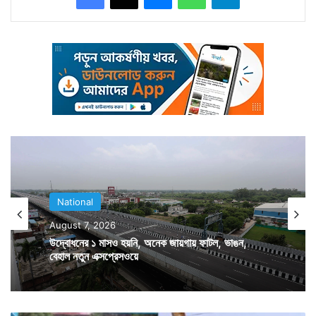
ঘটে। পুলিশকে ব্যাপক লাঠিচার্জও করতে হয়। লাঠির আঘাতে দুই
বৃদ্ধ ও বৃদ্ধা গুরুতর জখম হন। এদিকে উত্তেজিত জনতাকে
মেরিনা বিচ থেকে সরিয়ে দিতে গেলে তারা পুলিশের একটি গাড়িতে
আগুনও লাগিয়ে দেয়। আন্দোলন আছড়ে পড়েছে তামিলনাড়ুর
অন্যান্য জায়গাতেও। মাদুরাই, কোয়েম্বাটুর সহ তামিলনাড়ুর
বিভিন্ন কোণায় প্রতিবাদের ঝড় উঠেছে। অবস্থার কথা মাথায়
রেখে তামিলনাড়ু বিধানসভাতে আলোচনা শুরু হয় সকালেই।
National
August 7, 2026
উদ্বোধনের ১ মাসও হয়নি, অনেক জায়গায় ফাটল, ভাঙন,
বেহাল নতুন এক্সপ্রেসওয়ে