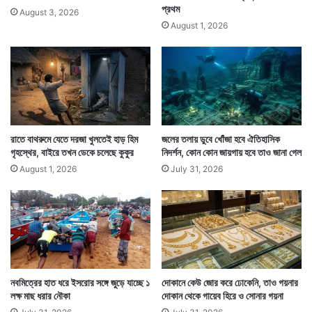
প্রথম
August 3, 2026
August 1, 2026
রাতে বাথরুমে যেতে দরজা খুলতেই হাড় হিম
জলের তলায় ডুবে খোঁজা হবে ঐতিহাসিক
গৃহস্থের, বাইরে তখন ডেকে চলেছে কুকুর
নিদর্শন, কোন কোন জায়গায় হবে তাও জানা গেল
August 1, 2026
July 31, 2026
নবমিত্রের হাত ধরে ইসরোর সঙ্গে জুড়ে যাচ্ছে ১
দোকানে কেউ জোর করে ঢোকেনি, তাও গয়নার
লক্ষ মাছ ধরার নৌকা
দোকান থেকে গায়েব হিরে ও সোনার গয়না