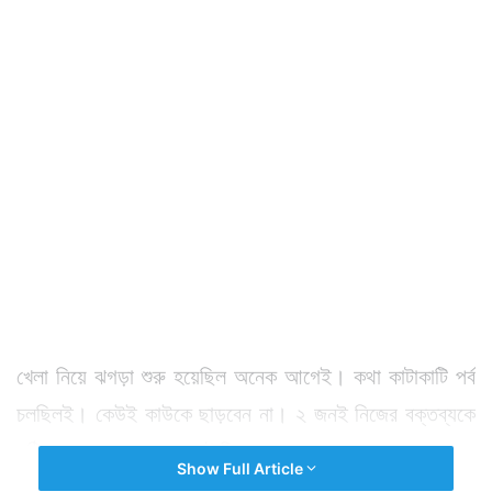
খেলা নিয়ে ঝগড়া শুরু হয়েছিল অনেক আগেই। কথা কাটাকাটি পর্ব
চলছিলই। কেউই কাউকে ছাড়বেন না। ২ জনই নিজের বক্তব্যকে
সঠিক প্রমাণ করতে গলা ফাটাচ্ছিলেন। এভাবে ক্রমশ রাত নামে।
Show Full Article