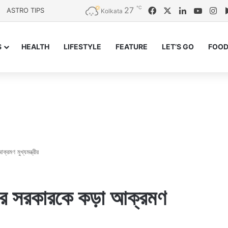
℃
27
Facebook
X
LinkedIn
YouTu
In
ASTRO TIPS
Kolkata
S
HEALTH
LIFESTYLE
FEATURE
LET’S GO
FOOD
্রমণ মুখ্যমন্ত্রীর
দীর সরকারকে কড়া আক্রমণ