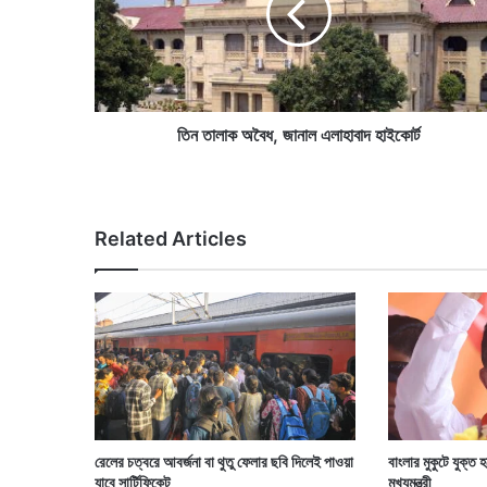
ক
অ
বৈ
ধ
,
জা
তিন তালাক অবৈধ, জানাল এলাহাবাদ হাইকোর্ট
না
ল
এ
লা
Related Articles
হা
বা
দ
হা
ই
কো
র্ট
রেলের চত্বরে আবর্জনা বা থুতু ফেলার ছবি দিলেই পাওয়া
বাংলার মুকুটে যুক্ত
যাবে সার্টিফিকেট
মুখ্যমন্ত্রী