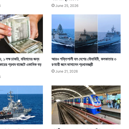
:
6
June 25, 2026
প্র
ধা
ন
ম
ন্ত্রী
, ১ লক্ষ চাকরি, মহিলাদের জন্য
আরও শক্তিশালী হল দেশের নৌবাহিনী, কলকাতায় ৩
কারের প্রথম বাজেটে একাধিক বড়
রণতরী জলে ভাসালেন প্রধানমন্ত্রী
June 21, 2026
6