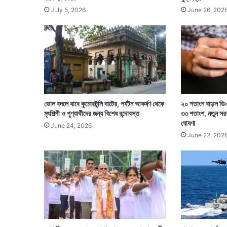
July 5, 2026
June 26, 202
ভোল বদলে যাবে কুমোরটুলি ঘাটের, পর্যটন আকর্ষণ থেকে
২০ শতাংশ বাড়ল ডিএ
মৃৎশিল্পী ও পুণ্যার্থীদের জন্য বিশেষ বন্দোবস্ত
৩৩ শতাংশ, নতুন সর
ঘোষণা
June 24, 2026
June 22, 202