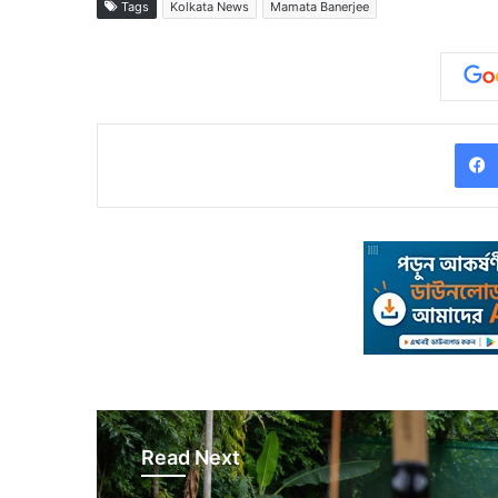
Tags
Kolkata News
Mamata Banerjee
Read Next