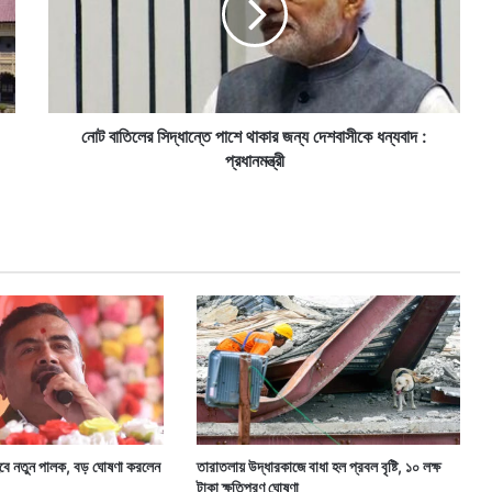
লে
র
সি
দ্ধা
ন্তে
পা
নোট বাতিলের সিদ্ধান্তে পাশে থাকার জন্য দেশবাসীকে ধন্যবাদ :
শে
প্রধানমন্ত্রী
থা
কা
র
জ
ন্য
দে
শ
বা
সী
কে
ধ
ন্য
বা
 হবে নতুন পালক, বড় ঘোষণা করলেন
তারাতলায় উদ্ধারকাজে বাধা হল প্রবল বৃষ্টি, ১০ লক্ষ
দ
টাকা ক্ষতিপূরণ ঘোষণা