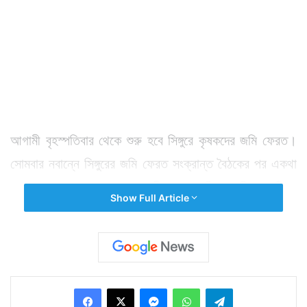
আগামী বৃহস্পতিবার থেকে শুরু হবে সিঙ্গুরে কৃষকদের জমি ফেরত।
সোমবার নবান্নে সিঙ্গুরের জমি ফেরত সংক্রান্ত বৈঠকের পর একথা
ঘোষণা করলেন স্বয়ং মুখ্যমন্ত্রী। বৃহস্পতিবার সিঙ্গুরে নিজে
Show Full Article
উপস্থিত থেকে জমি ফেরত দেবেন তিনি। কৃষকদের সঙ্গে করে
নামবেন চাষজমিতেও। প্রাথমিকভাবে কয়েকটি শাক দিয়ে চাষাবাদ
শুরু হচ্ছে এখানে।
Facebook
X
Messenger
WhatsApp
Telegram