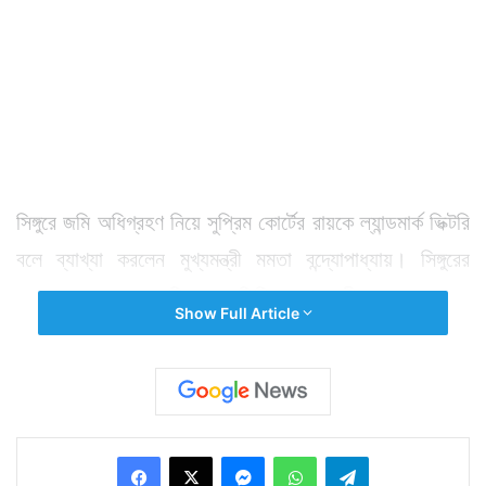
সিঙ্গুরে জমি অধিগ্রহণ নিয়ে সুপ্রিম কোর্টের রায়কে ল্যান্ডমার্ক ভিক্টরি
বলে ব্যাখ্যা করলেন মুখ্যমন্ত্রী মমতা বন্দ্যোপাধ্যায়। সিঙ্গুরের
কৃষকদেরও সেলাম জানিয়েছেন তিনি। মুখ্যমন্ত্রী বলেন, কৃষকরা
Show Full Article
খেতে পাননি এমনও হয়েছে, কিন্তু কোনও অবস্থায় মাথা নত
করেননি। তাই এদিনের জয় সিঙ্গুরের কৃষকদের জয়। ১০ বছরের
লড়াইয়ের পর সিঙ্গুরের এই জয়কে উদযাপন করার জন্য আগামী ২
সেপ্টেম্বর, শুক্রবার রাজ্যের প্রতিটি ব্লকে দিনভর সিঙ্গুর বিজয়
Facebook
X
Messenger
WhatsApp
Telegram
উৎসব পালন করার নির্দেশ দেন তিনি। আগামী প্রশাসনিক বৈঠকটা