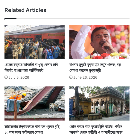
বে
Related Articles
'
ডা
টা
গি
রি
'
:
মু
কে
রেলের চত্বরে আবর্জনা বা থুতু ফেলার ছবি
বাংলার মুকুটে যুক্ত হবে নতুন পালক, বড়
শ
দিলেই পাওয়া যাবে সার্টিফিকেট
ঘোষণা করলেন মুখ্যমন্ত্রী
July 5, 2026
June 26, 2026
তারাতলায় উদ্ধারকাজে বাধা হল প্রবল বৃষ্টি,
ভোল বদলে যাবে কুমোরটুলি ঘাটের, পর্যটন
১০ লক্ষ টাকা ক্ষতিপূরণ ঘোষণা
আকর্ষণ থেকে মৃৎশিল্পী ও পুণ্যার্থীদের জন্য