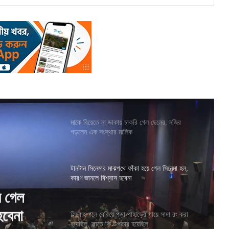
মাকে বিয়েতে না ডাকায় চাকরি গেল ছেলের, নজির
গড়লেন এক সংস্থার মালিক
টানটান সিনেমার মাঝপথে ফাঁকা হয়ে গেল সিনেমা হল,
কারণ জানলে বিশ্বাস হবেনা
গায়ে সাদা
হয়েছিল
হিমবাহ গলে বেরিয়ে পড়া পাহাড়ের গায়ে সাদা রং করা
হয়েছিল, তাতে কি উপকার হয়েছিল