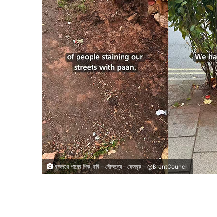
রাজপথে পানের পিক, ছবি – সৌজন্যে – ফেসবুক – @BrentCouncil