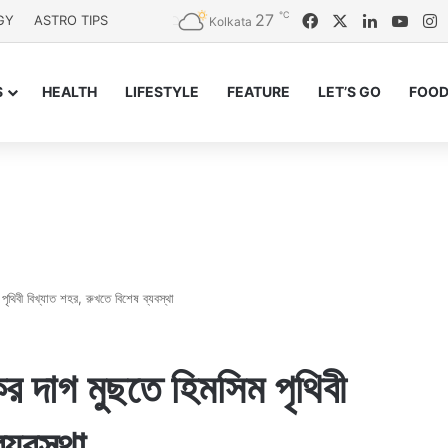
℃
27
Facebook
X
LinkedIn
YouT
I
GY
ASTRO TIPS
Kolkata
S
HEALTH
LIFESTYLE
FEATURE
LET’S GO
FOOD
ৃথিবী বিখ্যাত শহর, রুখতে বিশেষ ব্যবস্থা
র দাগ মুছতে হিমসিম পৃথিবী
্যবস্থা