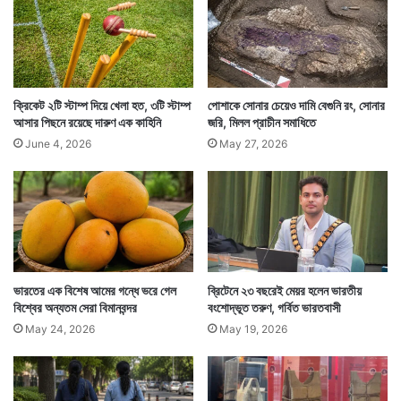
সেই ছবিকে কেন্দ্র করে সমালোচনার ঝড় ওঠে। তবে ওই যুবক
ক্রিকেট ২টি স্টাম্প দিয়ে খেলা হত, ৩টি স্টাম্প
পোশাকে সোনার চেয়েও দামি বেগুনি রং, সোনার
অনেককে পাশেও পেয়েছেন। এটাও অনেকে প্রশ্ন তুলেছেন যে
আসার পিছনে রয়েছে দারুণ এক কাহিনি
জরি, মিলল প্রাচীন সমাধিতে
June 4, 2026
May 27, 2026
টেমসের জলে পা দেওয়া কি বেআইনি?
ভারতের এক বিশেষ আমের গন্ধে ভরে গেল
ব্রিটেনে ২৩ বছরেই মেয়র হলেন ভারতীয়
বিশ্বের অন্যতম সেরা বিমানবন্দর
বংশোদ্ভূত তরুণ, গর্বিত ভারতবাসী
May 24, 2026
May 19, 2026