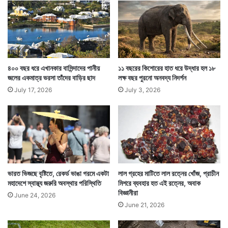
ছ
র
পু
র
ইন্টারনেটে একটি ছবি ছড়িয়ে পড়ে। যেখানে দেখা যায় লন্ডনের
নো
উ
টেমস নদীর জলে প্যান্টের নিচের অংশ কিছুটা গুটিয়ে পা দিচ্ছেন এক
ৎ
৪০০ বছর ধরে এখানকার বাসিন্দাদের পানীয়
১১ বছরের কিশোরের হাত ধরে উদ্ধার হল ১৮
স
জলের একমাত্র ভরসা তাঁদের বাড়ির ছাদ
লক্ষ বছর পুরনো অনবদ্য নিদর্শন
ভারতীয় যুবক। তাঁর সেই টেমসের জলে নামার ছবি তুলছেন অন্য
ব
July 17, 2026
July 3, 2026
একজন।
আ
জ
ও
স
মা
ন
ঝ
ল
ভারত ভিজছে বৃষ্টিতে, রেকর্ড ভাঙা গরমে একটা
লাল গ্রহের মাটিতে লাল রত্নের খোঁজ, প্রাচীন
মহাদেশে স্বাস্থ্য জরুরি অবস্থার পরিস্থিতি
মিশরে ব্যবহার হত এই রত্নের, অবাক
ম
বিজ্ঞানীরা
লে
June 24, 2026
June 21, 2026