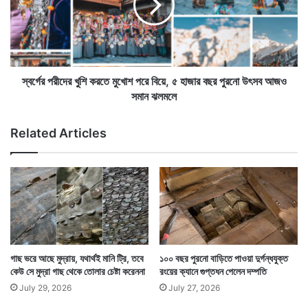
ল
রী
৪
দে
হা
র
জা
খু
র
শি
কিন্তু যেখানে ভারতে মানুষ গঙ্গা, যমুনার জলে পা দেন, স্নান
মা
ক
স্বর্গের পরীদের খুশি করতে মুখোশ পরে বিয়ে, ৫ হাজার বছর পুরনো উৎসব আজও
নু
র
সমান ঝলমলে
করেন, সেখানে টেমস এমন কোন উচ্চতায় থাকা নদী যে তাতে পা
ষ
তে
পর্যন্ত ছোঁয়ানো যাবেনা? এই প্রশ্ন তুলছেন অনেকেই।
কে
মু
Related Articles
খো
শ
প
রে
বি
য়ে
,
৫
হা
গাছ ভরে আছে মুদ্রায়, যথার্থই মানি ট্রি, তবে
১০০ বছর পুরনো বাড়িতে পাওয়া দুর্গন্ধযুক্ত
জা
কেউ সে মুদ্রা গাছ থেকে তোলার চেষ্টা করেননা
রংয়ের ক্যানে গুপ্তধন পেলেন দম্পতি
র
July 29, 2026
July 27, 2026
ব