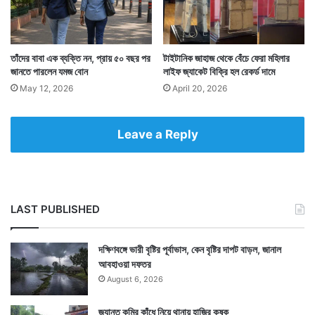
প্রসঙ্গত টেমস নদীর জলের দূষণ মাত্রার বাড়বাড়ন্ত নিয়ে হালে
তাঁদের বাবা এক ব্যক্তি নন, প্রায় ৫০ বছর পর
টাইটানিক জাহাজ থেকে বেঁচে ফেরা মহিলার
জানতে পারলেন যমজ বোন
লাইফ জ্যাকেট বিক্রি হল রেকর্ড দামে
নানা মহলে আলোচনা চলছে। টেমসের জলে ইকোলাই জীবাণু এবং
May 12, 2026
April 20, 2026
প্রচুর পরিমাণে আবর্জনা দেখতে পাওয়া গেছে।
Leave a Reply
LAST PUBLISHED
দক্ষিণবঙ্গে ভারী বৃষ্টির পূর্বাভাস, কেন বৃষ্টির দাপট বাড়ল, জানাল
আবহাওয়া দফতর
August 6, 2026
জ্যান্ত কুমির কাঁধে নিয়ে থানায় হাজির কৃষক