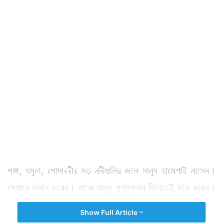
গঙ্গা, যমুনা, গোদাবরীর মত নদীগুলির জলে মানুষ হামেশাই নামেন।
সেখানে স্নান করেন। যাকে মানুষ পুণ্যস্নান হিসাবেই মনে করেন।
পবিত্র গঙ্গার জলে স্নানের পর অনেকে এক অন্য অনুভূতি লাভ
Show Full Article
করেন।