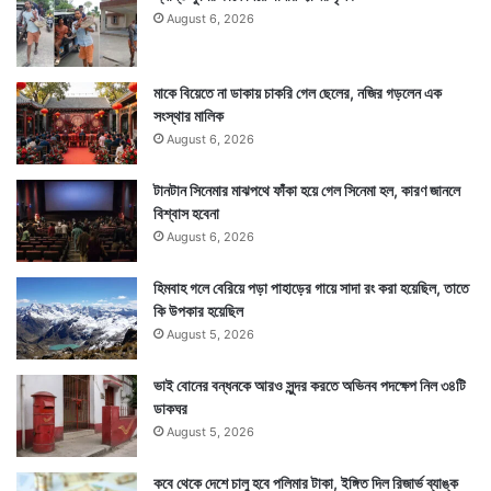
August 6, 2026
টেমসের জল ব্যবহারের অযোগ্য বলেও মতামত সামনে এসেছে।
সেই টেমসে পা ঠেকিয়ে এক যুবক কীভাবে এমন রোষের মুখে
মাকে বিয়েতে না ডাকায় চাকরি গেল ছেলের, নজির গড়লেন এক
সংস্থার মালিক
পড়লেন সেটাই অনেকে বুঝে উঠতে পারছেন না।
August 6, 2026
টানটান সিনেমার মাঝপথে ফাঁকা হয়ে গেল সিনেমা হল, কারণ জানলে
বিশ্বাস হবেনা
August 6, 2026
হিমবাহ গলে বেরিয়ে পড়া পাহাড়ের গায়ে সাদা রং করা হয়েছিল, তাতে
কি উপকার হয়েছিল
August 5, 2026
ভাই বোনের বন্ধনকে আরও সুন্দর করতে অভিনব পদক্ষেপ নিল ৩৪টি
ডাকঘর
August 5, 2026
কবে থেকে দেশে চালু হবে পলিমার টাকা, ইঙ্গিত দিল রিজার্ভ ব্যাঙ্ক