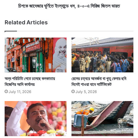
ক
তে
চিপকে জাদেজার ঘূর্ণিতে ইংল্যান্ডে ধস, ৪-০-এ সিরিজ জিতল ভারত
রি
ইং
না
ল্যা
Related Articles
কা
ন্ডে
পু
ধ
র
স
,
৪
-
০
-
এ
অন্য পরিচিতি পেতে চলেছে কলকাতায়
রেলের চত্বরে আবর্জনা বা থুতু ফেলার ছবি
সি
বিজেপির আদি কার্যালয়
দিলেই পাওয়া যাবে সার্টিফিকেট
রি
July 11, 2026
July 5, 2026
জ
জি
ত
ল
ভা
র
ত