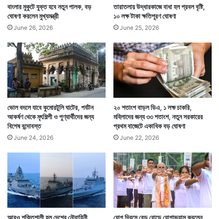
বাংলার মুকুটে যুক্ত হবে নতুন পালক, বড়
তারাতলায় উদ্ধারকাজে বাধা হল প্রবল বৃষ্টি,
ঘোষণা করলেন মুখ্যমন্ত্রী
১০ লক্ষ টাকা ক্ষতিপূরণ ঘোষণা
June 26, 2026
June 25, 2026
ভোল বদলে যাবে কুমোরটুলি ঘাটের, পর্যটন
২০ শতাংশ বাড়ল ডিএ, ১ লক্ষ চাকরি,
আকর্ষণ থেকে মৃৎশিল্পী ও পুণ্যার্থীদের জন্য
মহিলাদের জন্য ৩৩ শতাংশ, নতুন সরকারের
বিশেষ বন্দোবস্ত
প্রথম বাজেটে একাধিক বড় ঘোষণা
June 24, 2026
June 22, 2026
আরও শক্তিশালী হল দেশের নৌবাহিনী,
যোগ দিবসে রেড রোডে যোগাভ্যাস করলেন