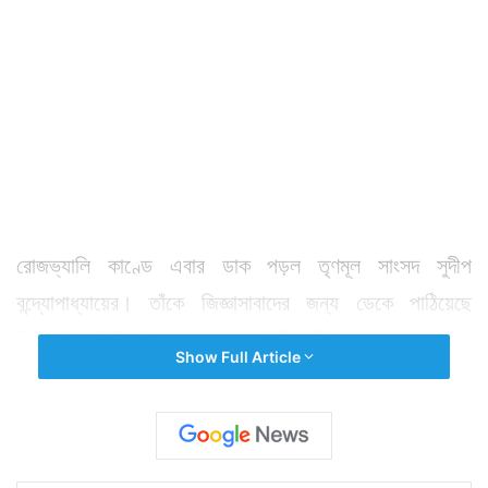
রোজভ্যালি কাণ্ডে এবার ডাক পড়ল তৃণমূল সাংসদ সুদীপ
বন্দ্যোপাধ্যায়ের। তাঁকে জিজ্ঞাসাবাদের জন্য ডেকে পাঠিয়েছে
সিবিআই। সিবিআই সূত্রের খবর, চিঠি পাঠিয়ে, মেল করে, ফোন
Show Full Article
করে ডেকে পাঠানো হয়েছে তাঁকে। সংসদ চলাকালীনই ফোন করা
হয়েছিল। তখন সুদীপবাবু নাকি বলেন সংসদ শেষ হলে যোগাযোগ
করবেন। কিন্তু সিবিআইয়ের দাবি তিনি তা করেননি। ফলে বাধ্য
হয়েই সুদীপবাবুকে ফ্যাক্স করে ও ইমেল করে তলব করা হয়েছে।