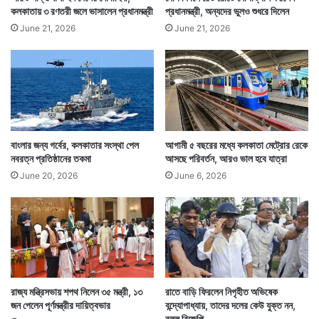
কলকাতায় ৩ রণতরী জলে ভাসালেন প্রধানমন্ত্রী
প্রধানমন্ত্রী, অন্যদের ভুলও শুধরে দিলেন
June 21, 2026
June 21, 2026
বাংলার জন্য গর্বের, কলকাতার সংস্থা পেল
আগামী ৫ বছরের মধ্যে কলকাতা মেট্রোর রেকে
নবরত্ন প্রতিষ্ঠানের তকমা
আসছে পরিবর্তন, আরও ভাল হবে যাত্রা
June 20, 2026
June 6, 2026
রাজ্য মন্ত্রিসভায় শপথ নিলেন ৩৫ মন্ত্রী, ১৩
রাতে বাড়ি ফিরলেন নিগৃহীত অভিষেক
জন পেলেন পূর্ণমন্ত্রীর দায়িত্বভার
বন্দ্যোপাধ্যায়, তাদের দলের কেউ যুক্ত নন,
বলল বিজেপি