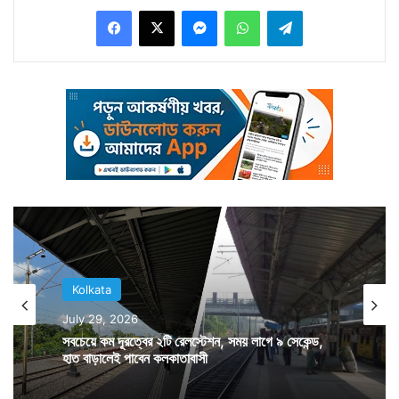
Facebook
X
Messenger
WhatsApp
Telegram
সিজিও কমপ্লেক্সে তাঁকে দেখা করতে বলেছে সিবিআই। এদিকে
দলীয় সাংসদকে এভাবে ডেকে পাঠানোয় ক্ষুব্ধ মুখ্যমন্ত্রী মমতা
বন্দ্যোপাধ্যায়। ট্যুইট করে নিজের ক্ষোভ প্রকাশও করেছেন তিনি।
তাঁর দাবি, রাজনৈতিক প্রতিহিংসা থেকে বিজেপি এসব করছে।
যদিও তাতে নোট বাতিলের বিরুদ্ধে তাঁদের আন্দোলন থামবে না
বলেও এদিন স্পষ্ট করে দিয়েছেন মমতা বন্দ্যোপাধ্যায়।
Kolkata
July 29, 2026
সবচেয়ে কম দূরত্বের ২টি রেলস্টেশন, সময় লাগে ৯ সেকেন্ড,
হাত বাড়ালেই পাবেন কলকাতাবাসী