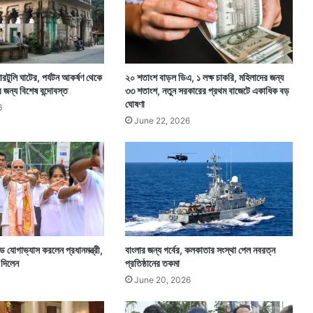
রটুলি ঘাটের, পর্যটন আকর্ষণ থেকে
২০ শতাংশ বাড়ল ডিএ, ১ লক্ষ চাকরি, মহিলাদের জন্য
দের জন্য বিশেষ বন্দোবস্ত
৩৩ শতাংশ, নতুন সরকারের প্রথম বাজেটে একাধিক বড়
ঘোষণা
6
June 22, 2026
 যোগাভ্যাস করলেন প্রধানমন্ত্রী,
বাংলার জন্য গর্বের, কলকাতার সংস্থা পেল নবরত্ন
 দিলেন
প্রতিষ্ঠানের তকমা
June 20, 2026