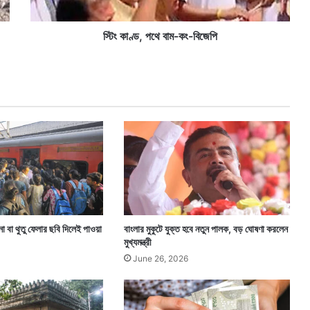
ম
-
কং
স্টিং কাণ্ড, পথে বাম-কং-বিজেপি
-
বি
জে
পি
া বা থুতু ফেলার ছবি দিলেই পাওয়া
বাংলার মুকুটে যুক্ত হবে নতুন পালক, বড় ঘোষণা করলেন
মুখ্যমন্ত্রী
June 26, 2026