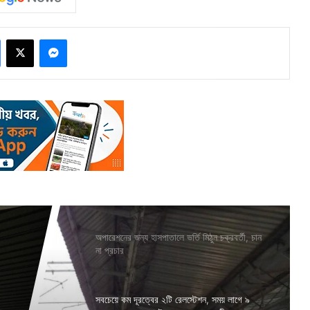
Facebook
X
Messenger
অপারেশনের জন্য হাসপাতালে ভর্তি মিঠুন চক্রবর্তী, চান
না প্রচার
সবচেয়ে কম দূরত্বের ২টি রেলস্টেশন, সময় লাগে ৯