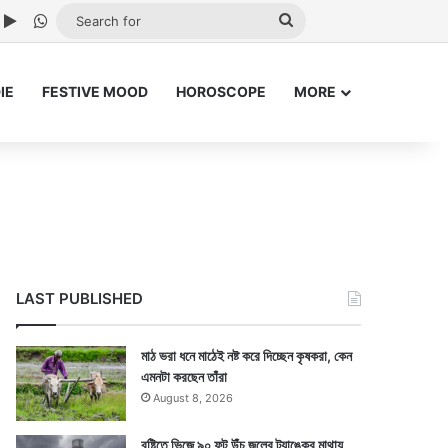
ube
nstagram
Google Play
WhatsApp
Search
for
IE
FESTIVE MOOD
HOROSCOPE
MORE
LAST PUBLISHED
মাঠ ভরা ধনে মাঠেই নষ্ট করে দিচ্ছেন কৃষকরা, কেন
এমনটা করছেন তাঁরা
August 8, 2026
বৃষ্টিতে ভিজে ৯০ ফুট উঁচু জলের ট্যাঙ্কের মাথায়