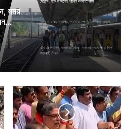
সেকেন্ড, হাত বাড়ালেই পাবেন কলকাতাবাসী
শন, সময়
কলকাতার বড় প্রাপ্তি, প্রতিভাদের সুযোগ দিতে অব্যর্থ
লক্ষ্যভেদ
েন
র সুযোগ
ঐতিহাসিক দিন, কলকাতা থেকে বিদেশের শহরে পাড়ি দিল
পণ্যবাহী ট্রেন
স্টিং
কা
ণ্ড
,
প
থে
বা