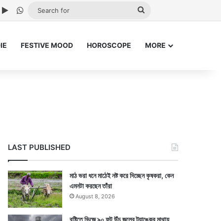
ube
nstagram
Google Play
WhatsApp
Search
for
IE
FESTIVE MOOD
HOROSCOPE
MORE
LAST PUBLISHED
মাঠ ভরা ধনে মাঠেই নষ্ট করে দিচ্ছেন কৃষকরা, কেন
এমনটা করছেন তাঁরা
August 8, 2026
বৃষ্টিতে ভিজে ৯০ ফুট উঁচু জলের ট্যাঙ্কের মাথায়