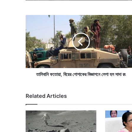
তা
লি
বা
নি
ফ
তো
য়া
,
বি
য়ে
তালিবানি ফতোয়া, বিয়ের পোশাকের বিজ্ঞাপনে লেপা হল সাদা রং
র
পো
শা
Related Articles
কে
র
বি
জ্ঞা
প
নে