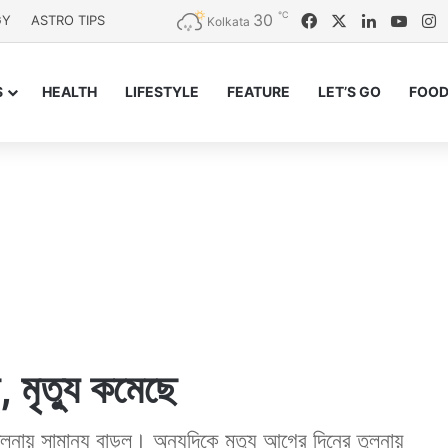
℃
30
Facebook
X
LinkedIn
YouT
I
GY
ASTRO TIPS
Kolkata
S
HEALTH
LIFESTYLE
FEATURE
LET’S GO
FOOD
, মৃত্যু কমেছে
নায় সামান্য বাড়ল। অন্যদিকে মৃত্যু আগের দিনের তুলনায়