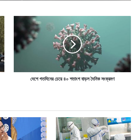
দে
শে
গ
ত
দি
নে
র
চে
য়ে
৪
দেশে গতদিনের চেয়ে ৪০ শতাংশ বাড়ল দৈনিক সংক্রমণ
০
শ
তাং
শ
বা
ড়
ল
দৈ
নি