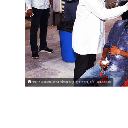
ফাইল : কলকাতায় করোনা পরীক্ষার জন্য নমুনা সংগ্রহ, ছবি - আইএএনএস