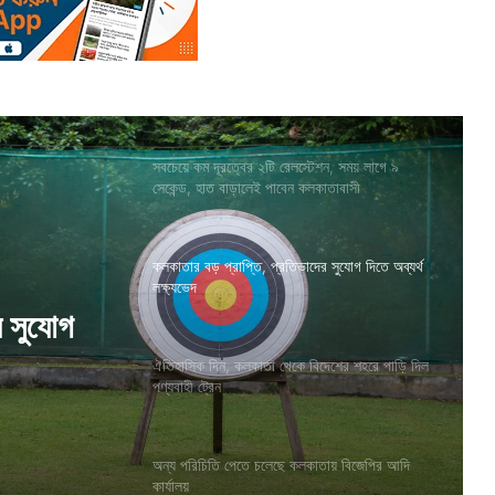
সবচেয়ে কম দূরত্বের ২টি রেলস্টেশন, সময় লাগে ৯
সেকেন্ড, হাত বাড়ালেই পাবেন কলকাতাবাসী
কলকাতার বড় প্রাপ্তি, প্রতিভাদের সুযোগ দিতে অব্যর্থ
লক্ষ্যভেদ
দেশের
ঐতিহাসিক দিন, কলকাতা থেকে বিদেশের শহরে পাড়ি দিল
পণ্যবাহী ট্রেন
র সুযোগ
অন্য পরিচিতি পেতে চলেছে কলকাতায় বিজেপির আদি
কার্যালয়