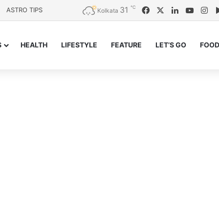
℃
31
Facebook
X
LinkedIn
YouTu
In
ASTRO TIPS
Kolkata
S
HEALTH
LIFESTYLE
FEATURE
LET’S GO
FOOD