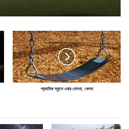
প্রা
থ
মি
ক
স্কু
লে
এ
বা
র
দো
প্রাথমিক স্কুলে এবার দোলনা, খেলনা
ল
না
,
খে
ল
না