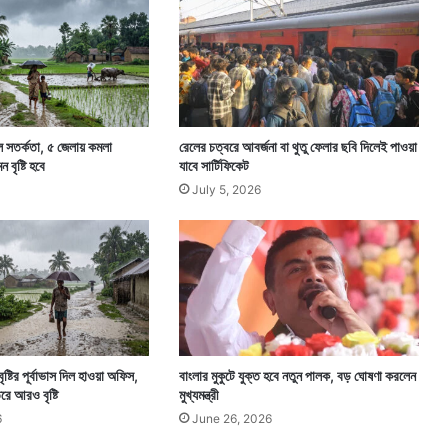
ল সতর্কতা, ৫ জেলায় কমলা
রেলের চত্বরে আবর্জনা বা থুতু ফেলার ছবি দিলেই পাওয়া
বৃষ্টি হবে
যাবে সার্টিফিকেট
July 5, 2026
বৃষ্টির পূর্বাভাস দিল হাওয়া অফিস,
বাংলার মুকুটে যুক্ত হবে নতুন পালক, বড় ঘোষণা করলেন
রে আরও বৃষ্টি
মুখ্যমন্ত্রী
6
June 26, 2026