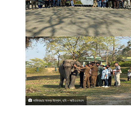
কাজিরাঙায় অনন্য উদ্যোগ, ছবি - আইএএনএস