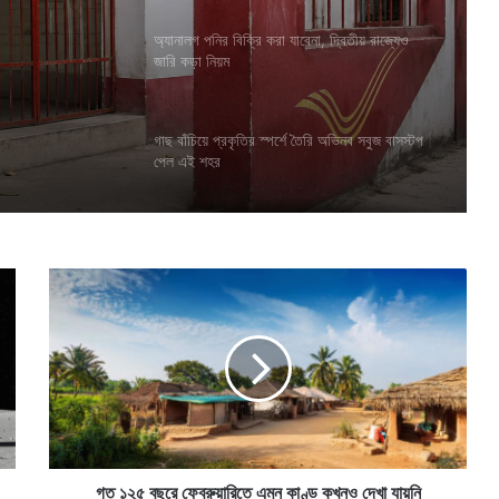
করতে
অ্যানালগ পনির বিক্রি করা যাবেনা, দ্বিতীয় রাজ্যেও
দ্বিতীয়
জারি কড়া নিয়ম
গাছ বাঁচিয়ে প্রকৃতির স্পর্শে তৈরি অভিনব সবুজ বাসস্টপ
পেল এই শহর
গ
ত
১
২
৫
ব
ছ
রে
ফে
ব্রু
গত ১২৫ বছরে ফেব্রুয়ারিতে এমন কাণ্ড কখনও দেখা যায়নি