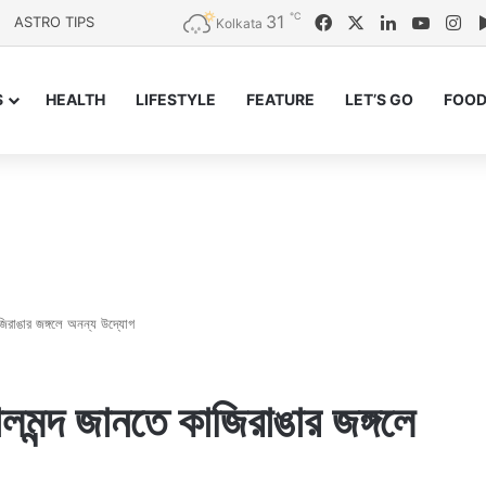
℃
31
Facebook
X
LinkedIn
YouTu
In
ASTRO TIPS
Kolkata
S
HEALTH
LIFESTYLE
FEATURE
LET’S GO
FOOD
জিরাঙার জঙ্গলে অনন্য উদ্যোগ
লমন্দ জানতে কাজিরাঙার জঙ্গলে