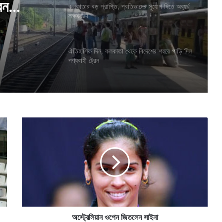
েন
কলকাতার বড় প্রাপ্তি, প্রতিভাদের সুযোগ দিতে অব্যর্থ
লক্ষ্যভেদ
ঐতিহাসিক দিন, কলকাতা থেকে বিদেশের শহরে পাড়ি দিল
পণ্যবাহী ট্রেন
অ
স্ট্রে
লি
য়া
ন
ও
পে
ন
জি
ত
অস্ট্রেলিয়ান ওপেন জিতলেন সাইনা