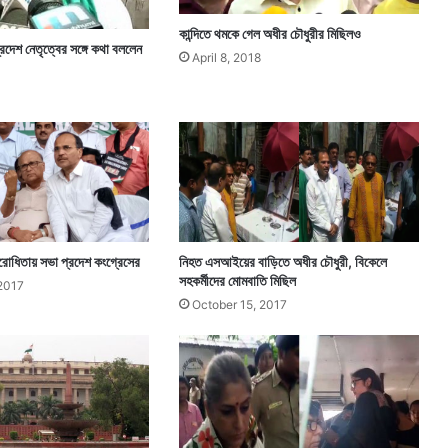
কান্দিতে থমকে গেল অধীর চৌধুরীর মিছিলও
রদেশ নেতৃত্বের সঙ্গে কথা বললেন
April 8, 2018
ি, বিরোধিতায় সভা প্রদেশ কংগ্রেসের
নিহত এসআইয়ের বাড়িতে অধীর চৌধুরী, বিকেলে
সহকর্মীদের মোমবাতি মিছিল
2017
October 15, 2017