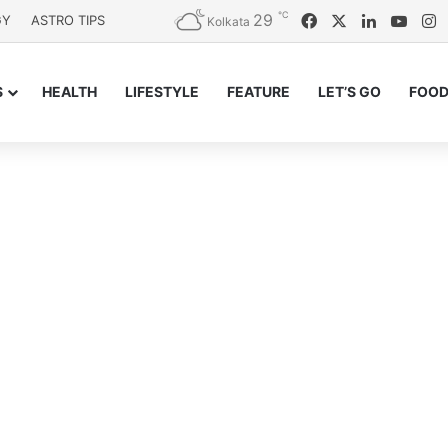
℃
29
Facebook
X
LinkedIn
YouT
I
GY
ASTRO TIPS
Kolkata
S
HEALTH
LIFESTYLE
FEATURE
LET’S GO
FOOD