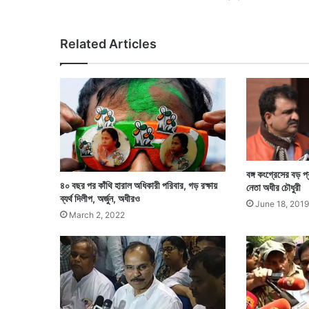
ঠে
ধু
ন্ধু
Related Articles
মা
র
বঙ্গ কংগ্রেসের বড় 
৪০ বছর পর কাঁথি হারাল অধিকারী পরিবার, গড় রক্ষায়
নেতা অধীর চৌধুরী
ব্যর্থ দিলীপ, অর্জুন, অধীরও
June 18, 2019
March 2, 2022