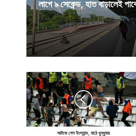
লাগে ৯ সেকেন্ড, হাত বাড়ালেই পাব
কলকাতাবাসী
আ
ট
কে
গে
ল
ইং
ল্যা
ন্ড
,
মা
আটকে গেল ইংল্যান্ড, মাঠে ধুন্ধুমার