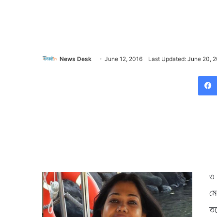
News Desk
June 12, 2016
Last Updated: June 20, 
৩ 
মে
তব