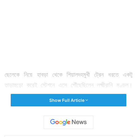
ছেলেকে নিয়ে হাবড়া থেকে শিয়ালদহমুখী ট্রেন ধরতে একটু
তাড়াহুড়ো করেই স্টেশনে এসে পৌঁছেছিলেন লক্ষ্মীরানি মণ্ডল।
জানা গেছে, স্টেশনে এসে ২ নম্বর প্ল্যাটফর্মে একটি ট্রেন দাঁড়িয়ে
Show Full Article
থাকতে দেখেন। ছেলের সঙ্গে তাড়াতাড়ি পা চালিয়ে গিয়ে সেই ট্রেন
ধরেন তিনি। কিন্তু ট্রেনে উঠেই বুঝতে পারেন ট্রেনটি লেডিজ
স্পেশাল। মহিলাদের জন্য সংরক্ষিত ট্রেনে পুরুষ প্রবেশ নিষেধ।
আর তা নিশ্চিত করতে কামরায় মোতায়েন থাকেন আরপিএফ।