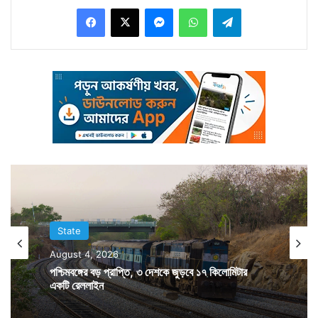
Facebook
X
Messenger
WhatsApp
Telegram
লক্ষ্মীরানির ছেলেকে উঠতে দেখেই তাঁকে নামিয়ে নেন আরপিএফের
কর্তব্যরত কর্মীরা।
State
August 4, 2026
পশ্চিমবঙ্গের বড় প্রাপ্তি, ৩ দেশকে জুড়বে ১৭ কিলোমিটার
একটি রেললাইন
ছেলেকে এভাবে আরপিএফ নামিয়ে নিল কেন তা জানতে হাঁকপাঁক