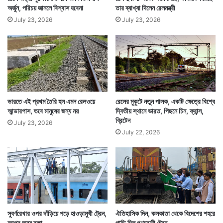
অর্জুন, পরিচয় জানলে বিশ্বাস হবেনা
তার ব্যাখ্যা দিলেন রেলমন্ত্রী
July 23, 2026
July 23, 2026
ভারতে এই প্রথম তৈরি হল এমন রেলওয়ে
রেলের মুকুটে নতুন পালক, একটি ক্ষেত্রে বিশ্বে
আন্ডারপাস, তবে মানুষের জন্য নয়
দ্বিতীয় স্থানে ভারত, পিছনে চিন, ফ্রান্স,
ব্রিটেন
July 23, 2026
July 22, 2026
সুবর্ণরেখার ওপর দাঁড়িয়ে পড়ে হাওড়ামুখী ট্রেন,
ঐতিহাসিক দিন, কলকাতা থেকে বিদেশের শহরে
অল্পের জন্য রক্ষা
পাড়ি দিল পণ্যবাহী ট্রেন