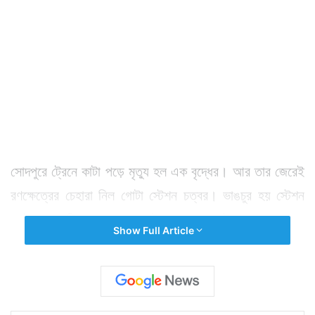
সোদপুরে ট্রেনে কাটা পড়ে মৃত্যু হল এক বৃদ্ধের। আর তার জেরেই
রণক্ষেত্রের চেহারা নিল গোটা স্টেশন চত্বর। ভাঙচুর হয় স্টেশন
মাস্টারের কেবিন। অবরোধে আটকে পড়ে বহু ট্রেন। ব্যাহত হয়
Show Full Article
শিয়ালদহ মেন শাখার ট্রেন চলাচল। নাজেহাল হতে হয়
নিত্যযাত্রীদের। সূত্রের খবর, এদিন বেলা সাড়ে ১০টা নাগাদ
সোদপুর স্টেশনের কাছে লাইন পার হচ্ছিলেন এক বৃদ্ধ। আচমকা
বাজার করে বাড়িমুখো ওই বৃদ্ধের ওপর এসে পড়ে একটি থ্রু