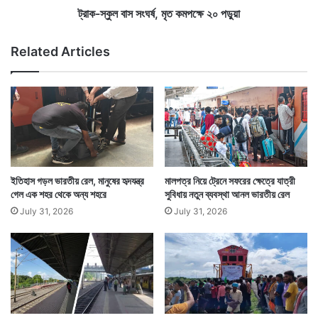
র্ষ
ট্রাক-স্কুল বাস সংঘর্ষ, মৃত কমপক্ষে ২০ পড়ুয়া
,
মৃ
Related Articles
ত
ক
ম
প
ক্ষে
২
০
প
ড়ু
ইতিহাস গড়ল ভারতীয় রেল, মানুষের হৃদযন্ত্র
মালপত্র নিয়ে ট্রেনে সফরের ক্ষেত্রে যাত্রী
য়া
গেল এক শহর থেকে অন্য শহরে
সুবিধায় নতুন ব্যবস্থা আনল ভারতীয় রেল
July 31, 2026
July 31, 2026