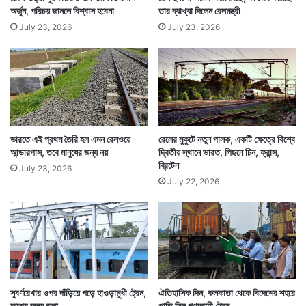
অর্জুন, পরিচয় জানলে বিশ্বাস হবেনা
তার ব্যাখ্যা দিলেন রেলমন্ত্রী
July 23, 2026
July 23, 2026
ভারতে এই প্রথম তৈরি হল এমন রেলওয়ে
রেলের মুকুটে নতুন পালক, একটি ক্ষেত্রে বিশ্বে
আন্ডারপাস, তবে মানুষের জন্য নয়
দ্বিতীয় স্থানে ভারত, পিছনে চিন, ফ্রান্স,
ব্রিটেন
July 23, 2026
July 22, 2026
সুবর্ণরেখার ওপর দাঁড়িয়ে পড়ে হাওড়ামুখী ট্রেন,
ঐতিহাসিক দিন, কলকাতা থেকে বিদেশের শহরে
অল্পের জন্য রক্ষা
পাড়ি দিল পণ্যবাহী ট্রেন