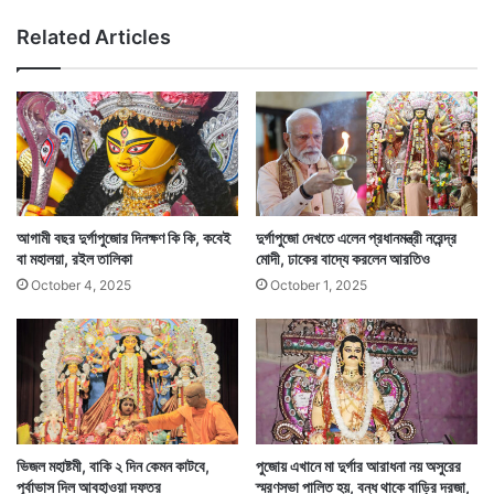
ছে
বা
Related Articles
আ
র্ষি
ড়া
কী
ই
তে
ঘ
মো
ণ্টা
দী
,
ম
ম
তা
আগামী বছর দুর্গাপুজোর দিনক্ষণ কি কি, কবেই
দুর্গাপুজো দেখতে এলেন প্রধানমন্ত্রী নরেন্দ্র
র
বা মহালয়া, রইল তালিকা
মোদী, ঢাকের বাদ্যে করলেন আরতিও
গ
October 4, 2025
October 1, 2025
লা
Tags
Durga Puja
য়
প্রা
য়
এ
ক
সু
র
ভিজল মহাষ্টমী, বাকি ২ দিন কেমন কাটবে,
‌পুজোয় এখানে মা দুর্গার আরাধনা নয় অসুরের
পূর্বাভাস দিল আবহাওয়া দফতর
স্মরণসভা পালিত হয়, বন্ধ থাকে বাড়ির দরজা,