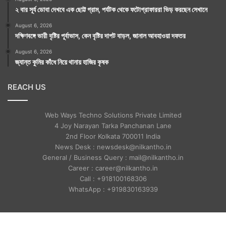
২ বার সূর্য ডোবা দেখবে এক ছোট্ট গ্রাম, পর্যটক থেকে ফটোগ্রাফাররা ভিড় করছেন সেখানে
August 6, 2026
দক্ষিণবঙ্গে ভারী বৃষ্টির পূর্বাভাস, কেন বৃষ্টির দাপট বাড়ল, জানাল আবহাওয়া দফতর
August 6, 2026
জ্যান্ত কুমির কাঁধে নিয়ে থানায় হাজির কৃষক
REACH US
Web Ways Techno Solutions Private Limited
4 Joy Narayan Tarka Panchanan Lane
2nd Floor Kolkata 700011 India
News Desk : newsdesk@nilkantho.in
General / Business Query : mail@nilkantho.in
Career : career@nilkantho.in
Call : +918100168306
WhatsApp : +919830163939