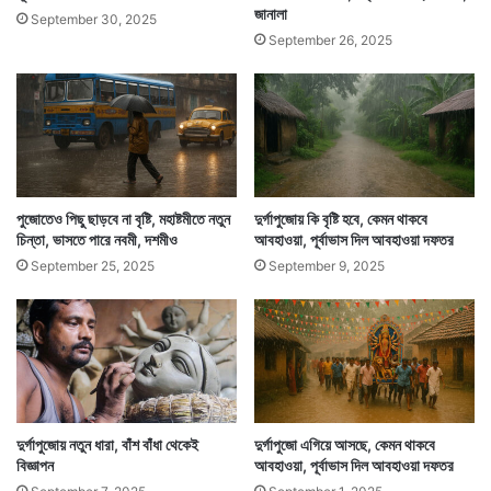
জানালা
September 30, 2025
September 26, 2025
পুজোতেও পিছু ছাড়বে না বৃষ্টি, মহাষ্টমীতে নতুন
দুর্গাপুজোয় কি বৃষ্টি হবে, কেমন থাকবে
চিন্তা, ভাসতে পারে নবমী, দশমীও
আবহাওয়া, পূর্বাভাস দিল আবহাওয়া দফতর
September 25, 2025
September 9, 2025
দুর্গাপুজোয় নতুন ধারা, বাঁশ বাঁধা থেকেই
দুর্গাপুজো এগিয়ে আসছে, কেমন থাকবে
বিজ্ঞাপন
আবহাওয়া, পূর্বাভাস দিল আবহাওয়া দফতর