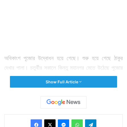
অধিকাংশ পুজোর উদ্বোধন হয়ে গেছে। শুরু হয়ে গেছে ঠাকুর
দেখার পালা। চতুর্থীর সকালে কিন্তু মহানগর মেতে উঠেছে পুজোর
আনন্দে। এদিন গান্ধী জয়ন্তীর ছুটি থাকায় সকাল থেকেই পরিবার
Show Full Article
নিয়ে বেড়িয়ে পড়েছেন অনেকে। ভিড় এড়াতে সকালের রোদেই
বেরিয়ে পড়া। বৃষ্টি কেটে এদিন সকাল থেকেই ঝলমলে রোদ। ফলে
রোদ এবং ছুটি চতুর্থীর সকালেই বাঙালিকে শারদ আনন্দে মাতিয়ে
দিয়েছে। চুটিয়ে শুরু হয়ে গেছে প্যান্ডেল হপিং। বেলা যত
Facebook
X
Messenger
WhatsApp
Telegram
গড়িয়েছে ততই ভিড় বেড়েছে।