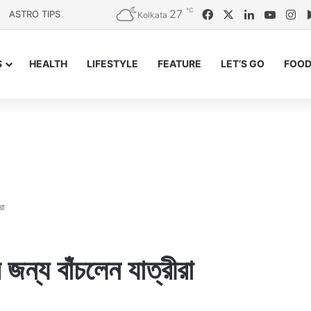
℃
27
Facebook
X
LinkedIn
YouTu
In
ASTRO TIPS
Kolkata
S
HEALTH
LIFESTYLE
FEATURE
LET’S GO
FOOD
রা
ের জন্য বাঁচলেন যাত্রীরা