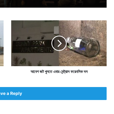
আ
বে
শ
জ
ট
খু
ল
তে
এ
বা
আবেশ জট খুলতে এবার সেন্ট্রাল ফরেনসিক দল
র
সে
ন্ট্রা
ল
ve a Reply
ফ
রে
ন
সি