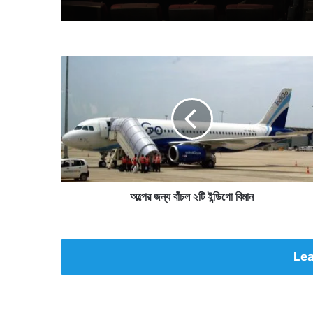
অ
ল্পে
র
জ
ন্য
বাঁ
চ
ল
২
টি
অল্পের জন্য বাঁচল ২টি ইন্ডিগো বিমান
ই
ন্ডি
গো
বি
Lea
মা
ন