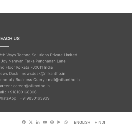
REACH US
eb Ways Techno Solutions Private Limited
 Joy Narayan Tarka Panchanan Lane
nd Floor Kolkata 700011 India
ews Desk : newsdesk@nilkantho.in
eneral / Business Query : mail@nilkantho.in
areer : career@nilkantho.in
all : +918100168306
hatsApp : +919830163939
Facebook
X
LinkedIn
YouTube
Instagram
Google
WhatsApp
ENGLISH
HINDI
Play