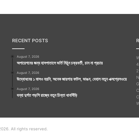
ক
দ
ল
RECENT POSTS
August 7, 2026
W
অপারেশনের জন্য হাসপাতালে ভর্তি মিঠুন চক্রবর্তী, চান না প্রচার
4
2
August 7, 2026
N
উদ্বোধনের ১ মাসও হয়নি, অনেক জায়গায় ফাটল, ভাঙন, বেহাল নতুন এক্সপ্রেসওয়ে
G
August 7, 2026
C
বন্যা দুর্গত পড়শি রাজ্যে নতুন চিন্তা ধানসিঁড়ি
C
W
026. All rights reserved.