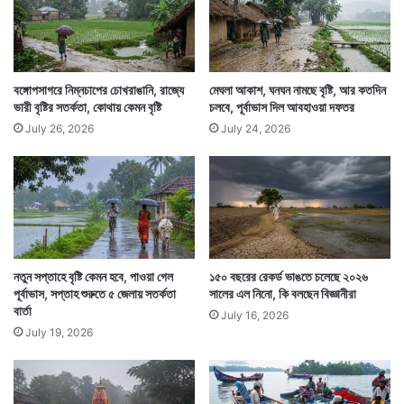
বঙ্গোপসাগরে নিম্নচাপের চোখরাঙানি, রাজ্যে
মেঘলা আকাশ, ঘনঘন নামছে বৃষ্টি, আর কতদিন
ভারী বৃষ্টির সতর্কতা, কোথায় কেমন বৃষ্টি
চলবে, পূর্বাভাস দিল আবহাওয়া দফতর
দুই ২৪ পরগনা এবং পূর্ব মেদিনীপুরে বৃষ্টি হতে পারে। এদিকে যে
July 26, 2026
July 24, 2026
প্রবল গরম সপ্তাহের শুরুতে মানুষকে নাজেহাল করেছে তা
সপ্তাহের শেষে আর থাকবে না বলে ইঙ্গিত দিয়েছে আবহাওয়া
দফতর।
নতুন সপ্তাহে বৃষ্টি কেমন হবে, পাওয়া গেল
১৫০ বছরের রেকর্ড ভাঙতে চলেছে ২০২৬
পূর্বাভাস, সপ্তাহ শুরুতে ৫ জেলায় সতর্কতা
সালের এল নিনো, কি বলছেন বিজ্ঞানীরা
বার্তা
July 16, 2026
July 19, 2026