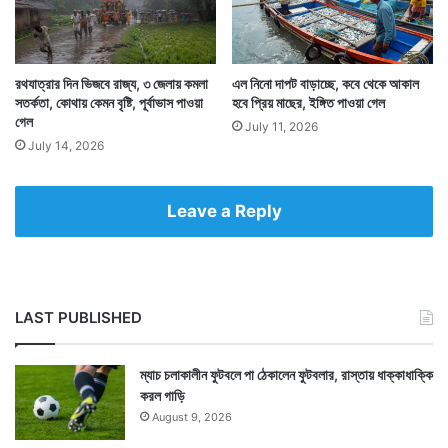
রথযাত্রার দিন ভিজবে রাজ্য, ৩ জেলায় কমলা
এল নিনো দাপট বাড়াচ্ছে, কবে থেকে আকাল
সতর্কতা, কোথায় কেমন বৃষ্টি, পূর্বাভাস পাওয়া
হবে প্রিয় মাছের, ইঙ্গিত পাওয়া গেল
গেল
July 11, 2026
Tags
Bangladesh
Cyclone Mocha
Myanmar
Weather
July 14, 2026
Leave a Reply
LAST PUBLISHED
ম্যাচ চলাকালীন ফুটবলে পা ঠেকালেন ফুটবলার, রাস্তায় ধাক্কাধাক্কি
করল গাড়ি
August 9, 2026