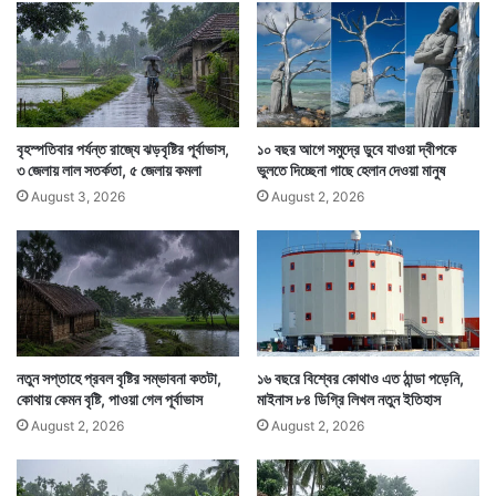
র
ল
টা
র্গে
ট
বৃহস্পতিবার পর্যন্ত রাজ্যে ঝড়বৃষ্টির পূর্বাভাস,
১০ বছর আগে সমুদ্রে ডুবে যাওয়া দ্বীপকে
দক্ষিণবঙ্গে প্রবল ভ্যাপসা গরম কিন্তু রয়েছে। তবে বুধবার বিকেল
৩ জেলায় লাল সতর্কতা, ৫ জেলায় কমলা
ভুলতে দিচ্ছেনা গাছে হেলান দেওয়া মানুষ
থেকে আকাশে মেঘের সঞ্চার দেখা গেছে। এমনিতেই শুক্রবার থেকে
August 3, 2026
August 2, 2026
রাজ্যের ৩ জেলায় বৃষ্টির পূর্বাভাস দিয়েছে আবহাওয়া দফতর।
নতুন সপ্তাহে প্রবল বৃষ্টির সম্ভাবনা কতটা,
১৬ বছরে বিশ্বের কোথাও এত ঠান্ডা পড়েনি,
কোথায় কেমন বৃষ্টি, পাওয়া গেল পূর্বাভাস
মাইনাস ৮৪ ডিগ্রি লিখল নতুন ইতিহাস
August 2, 2026
August 2, 2026