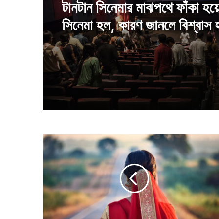
হিমবাহ গলে বেরিয়ে পড়া পাহাড়ের 
রং করা হয়েছিল, তাতে কি উপকার 
মে
য়ে
র
বি
য়ে
র
১
০