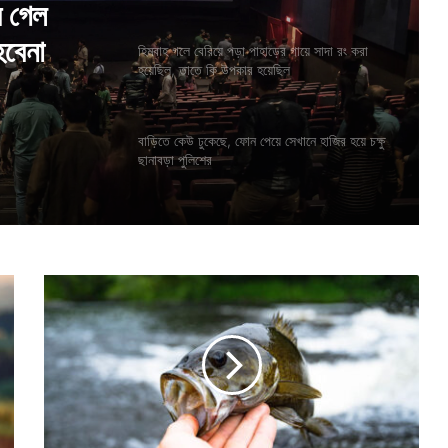
গায়ে সাদা
হয়েছিল
হিমবাহ গলে বেরিয়ে পড়া পাহাড়ের গায়ে সাদা রং করা
হয়েছিল, তাতে কি উপকার হয়েছিল
বাড়িতে কেউ ঢুকেছে, ফোন পেয়ে সেখানে হাজির হয়ে চক্ষু
ছানাবড়া পুলিশের
যু
ব
কে
র
মু
খে
র
ম