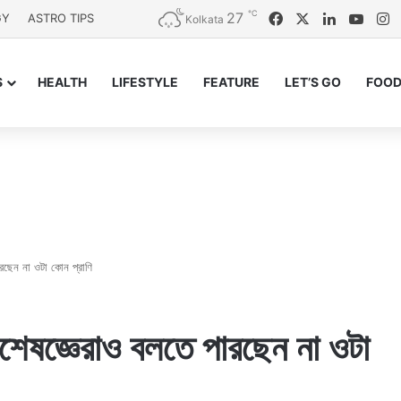
℃
27
Facebook
X
LinkedIn
YouT
I
GY
ASTRO TIPS
Kolkata
S
HEALTH
LIFESTYLE
FEATURE
LET’S GO
FOOD
ারছেন না ওটা কোন প্রাণি
বিশেষজ্ঞেরাও বলতে পারছেন না ওটা