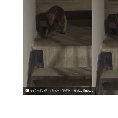
আশ্চর্য প্রাণি, ছবি – সৌজন্যে – ইউটিউব – @kktv11news