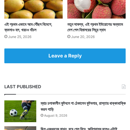
এই প্রথম এভাবে আম পৌঁছল বিদেশে,
নতুন সাফল্য, এই প্রথম ইউরোপের অন্যতম
ব্যবসাও হল, খরচও বাঁচল
দেশ পেল হিমালয়ের লিচুর স্বাদ
June 25, 2026
June 20, 2026
Leave a Reply
LAST PUBLISHED
ম্যাচ চলাকালীন ফুটবলে পা ঠেকালেন ফুটবলার, রাস্তায় ধাক্কাধাক্কি
করল গাড়ি
August 9, 2026
ছিল একধরনের মাখন, হয়ে গেল হিরে, অবিশ্বাস্য হলেও এটাই