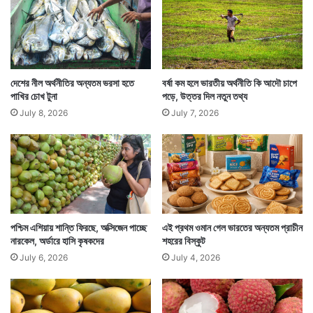
দেশের নীল অর্থনীতির অন্যতম ভরসা হতে
বর্ষা কম হলে ভারতীয় অর্থনীতি কি আদৌ চাপে
পাখির চোখ টুনা
পড়ে, উত্তর দিল নতুন তথ্য
July 8, 2026
July 7, 2026
Tags
Business News
পশ্চিম এশিয়ায় শান্তি ফিরছে, অক্সিজেন পাচ্ছে
এই প্রথম ওমান গেল ভারতের অন্যতম প্রাচীন
নারকেল, অর্ডারে হাসি কৃষকদের
শহরের বিস্কুট
July 6, 2026
July 4, 2026