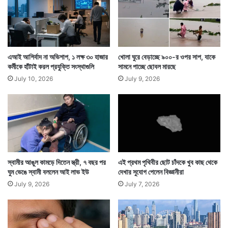
গ
থাকে। চিন তাদের জমি দখলের চেষ্টা করছে বলে এর আগেও ভুটান
বে
ষ
অভিযোগ জানিয়ে এসেছে। এবার ঠিক সেটাই করল চিন। ভারতের
ণা
জমি দখল করতে না পেরে এবার ভুটানের জমিতে ঢুকে পড়ল তারা।
এআই আশির্বাদ না অভিশাপ, ১ লক্ষ ৩০ হাজার
খোলা ঘুরে বেড়াচ্ছে ৯০০-র ওপর সাপ, যাকে
কর্মীকে হাঁটাই করল প্রযুক্তি সংস্থাগুলি
সামনে পাচ্ছে ছোবল মারছে
July 10, 2026
July 9, 2026
স্বামীর আঙুল কামড়ে দিতেন স্ত্রী, ৭ বছর পর
এই প্রথম পৃথিবীর ছোট চাঁদকে খুব কাছ থেকে
ঘুম ভেঙে স্বামী বললেন আই লাভ ইউ
দেখার সুযোগ পেলেন বিজ্ঞানীরা
July 9, 2026
July 7, 2026
প্রসঙ্গত ২০১৭ সালেই ডোকলামে চিন পরিকাঠামো তৈরির চেষ্টা