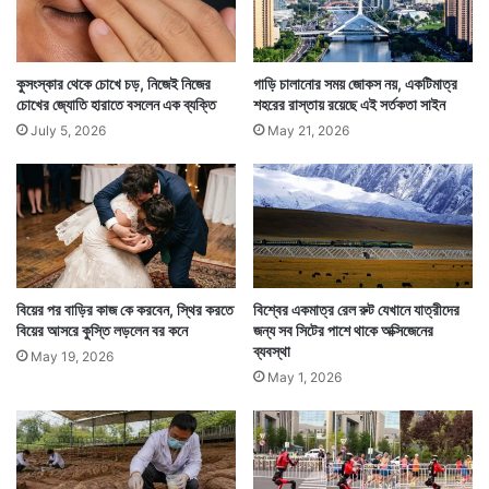
করেছিল। তখনই ভারত প্রতিবাদ জানিয়েছিল। তারপর থেকে
ডোকলামের দিকে চিনের নজর ছিল। এবার সেখানে দাঁত ফোটাতে না
কুসংস্কার থেকে চোখে চড়, নিজেই নিজের
গাড়ি চালানোর সময় জোকস নয়, একটিমাত্র
চোখের জ্যোতি হারাতে বসলেন এক ব্যক্তি
শহরের রাস্তায় রয়েছে এই সর্তকতা সাইন
পেরে ভুটানে ঢুকে পড়ল চিনা সেনা। — সংবাদ সংস্থার সাহায্য
July 5, 2026
May 21, 2026
নিয়ে লেখা
বিয়ের পর বাড়ির কাজ কে করবেন, স্থির করতে
বিশ্বের একমাত্র রেল রুট যেখানে যাত্রীদের
বিয়ের আসরে কুস্তি লড়লেন বর কনে
জন্য সব সিটের পাশে থাকে অক্সিজেনের
ব্যবস্থা
May 19, 2026
May 1, 2026