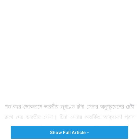
গত বছর ডোকলামে ভারতীয় ভূখণ্ডে চিনা সেনার অনুপ্রবেশের চেষ্টা
রুখে দেয় ভারতীয় সেনা। চিনা সেনার অতর্কিত আক্রমণে প্রাণ
হারান ২০ জন ভারতীয় সেনা। কিন্তু দেশের মাটিতে তাঁরা পা রাখতে
Show Full Article
দেননি চিনকে।