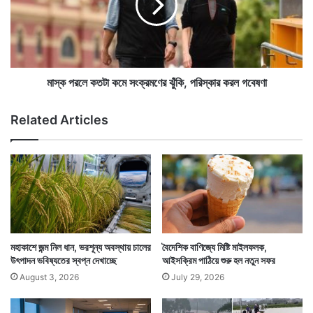
দেখা গেছে ২০২০ সালের মে মাস থেকে ২০২১ সালের নভেম্বরের
ষ
লে
ণ
ক
মধ্যে এই ৪টি গ্রাম গজিয়ে উঠেছে। প্রায় ১০০ কিলোমিটার
কে
ত
এ
এলাকা জুড়ে এই ৪টি গ্রাম নির্মাণ করা হয়েছে।
টা
কে
ক
বা
মে
মাস্ক পরলে কতটা কমে সংক্রমণের ঝুঁকি, পরিস্কার করল গবেষণা
রে
সং
ই
ক্র
Related Articles
অ
ম
ব
ণে
হে
র
লা
ঝুঁ
ন
কি
য়
,
প
রি
স্কা
মহাকাশে জন্ম নিল ধান, ভরশূন্য অবস্থায় চালের
বৈদেশিক বাণিজ্যে মিষ্টি মাইলফলক,
র
উৎপাদন ভবিষ্যতের স্বপ্ন দেখাচ্ছে
আইসক্রিম পাঠিয়ে শুরু হল নতুন সফর
ক
August 3, 2026
July 29, 2026
র
এমনিতেই চিনের সঙ্গে সীমান্ত নিয়ে ভুটানের একটা বাদানুবাদ লেগে
ল