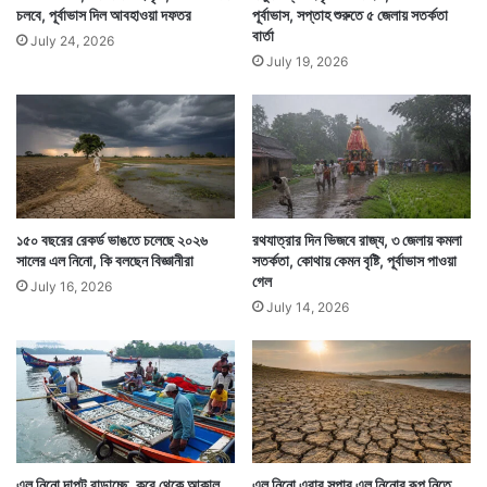
চলবে, পূর্বাভাস দিল আবহাওয়া দফতর
পূর্বাভাস, সপ্তাহ শুরুতে ৫ জেলায় সতর্কতা
বার্তা
July 24, 2026
July 19, 2026
১৫০ বছরের রেকর্ড ভাঙতে চলেছে ২০২৬
রথযাত্রার দিন ভিজবে রাজ্য, ৩ জেলায় কমলা
সালের এল নিনো, কি বলছেন বিজ্ঞানীরা
সতর্কতা, কোথায় কেমন বৃষ্টি, পূর্বাভাস পাওয়া
গেল
July 16, 2026
July 14, 2026
তবে মুর্শিদাবাদে প্রবল বৃষ্টির সম্ভাবনা কম। মুর্শিদাবাদে হাল্কা
থেকে মাঝারি বৃষ্টির সম্ভাবনা রয়েছে। উপগ্রহ চিত্রেও গাঙ্গেয়
পশ্চিমবঙ্গের ওপর মেঘের সঞ্চার দেখা যাচ্ছে।
এল নিনো দাপট বাড়াচ্ছে, কবে থেকে আকাল
এল নিনো এবার সুপার এল নিনোর রূপ নিতে