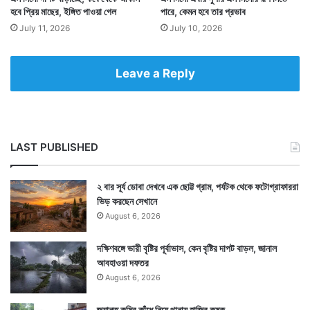
হবে প্রিয় মাছের, ইঙ্গিত পাওয়া গেল
পারে, কেমন হবে তার প্রভাব
July 11, 2026
July 10, 2026
Leave a Reply
LAST PUBLISHED
২ বার সূর্য ডোবা দেখবে এক ছোট্ট গ্রাম, পর্যটক থেকে ফটোগ্রাফাররা
ভিড় করছেন সেখানে
August 6, 2026
Tags
Alipore Meteorological Department
Weather
দক্ষিণবঙ্গে ভারী বৃষ্টির পূর্বাভাস, কেন বৃষ্টির দাপট বাড়ল, জানাল
আবহাওয়া দফতর
August 6, 2026
জ্যান্ত কুমির কাঁধে নিয়ে থানায় হাজির কৃষক