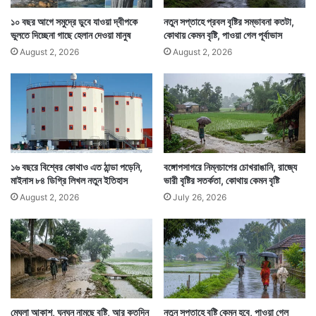
বৃষ্টির পূর্বাভাস। যার মধ্যে রয়েছে কলকাতার ২ ধারে থাকা ২ জেলা
১০ বছর আগে সমুদ্রে ডুবে যাওয়া দ্বীপকে
নতুন সপ্তাহে প্রবল বৃষ্টির সম্ভাবনা কতটা,
উত্তর ২৪ পরগনা ও দক্ষিণ ২৪ পরগনা।
ভুলতে দিচ্ছেনা গাছে হেলান দেওয়া মানুষ
কোথায় কেমন বৃষ্টি, পাওয়া গেল পূর্বাভাস
August 2, 2026
August 2, 2026
১৬ বছরে বিশ্বের কোথাও এত ঠান্ডা পড়েনি,
বঙ্গোপসাগরে নিম্নচাপের চোখরাঙানি, রাজ্যে
মাইনাস ৮৪ ডিগ্রি লিখল নতুন ইতিহাস
ভারী বৃষ্টির সতর্কতা, কোথায় কেমন বৃষ্টি
August 2, 2026
July 26, 2026
এই ২ জেলায় বৃষ্টির পূর্বাভাস রয়েছে। এছাড়াও বৃষ্টির পূর্বাভাস
রয়েছে পূর্ব বর্ধমান ও বীরভূমের জন্য। বৃষ্টি হবে মুর্শিদাবাদেও।
মেঘলা আকাশ, ঘনঘন নামছে বৃষ্টি, আর কতদিন
নতুন সপ্তাহে বৃষ্টি কেমন হবে, পাওয়া গেল