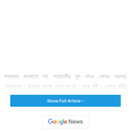
শুক্রবার কলকাতা সহ শহরতলীর ঘুম ভাঙে মেঘের গুড়গুড়
আওয়াজে। চারধার কালো মেঘে ছাওয়া। সঙ্গে বৃষ্টি। একদম বৃষ্টির
দিন বলতে যা বোঝায় এদিন সকাল থেকেই সেই পরিবেশ।
Show Full Article