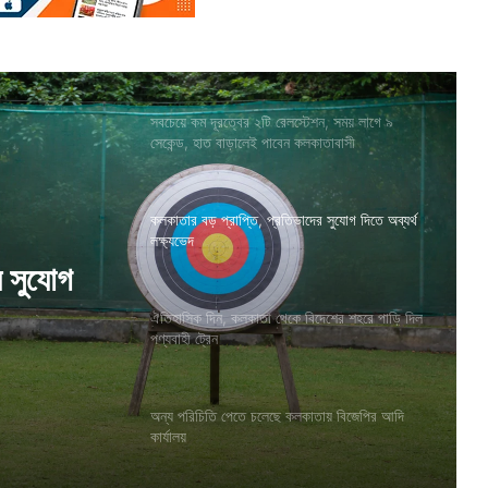
সবচেয়ে কম দূরত্বের ২টি রেলস্টেশন, সময় লাগে ৯
সেকেন্ড, হাত বাড়ালেই পাবেন কলকাতাবাসী
কলকাতার বড় প্রাপ্তি, প্রতিভাদের সুযোগ দিতে অব্যর্থ
লক্ষ্যভেদ
দেশের
ঐতিহাসিক দিন, কলকাতা থেকে বিদেশের শহরে পাড়ি দিল
পণ্যবাহী ট্রেন
র সুযোগ
অন্য পরিচিতি পেতে চলেছে কলকাতায় বিজেপির আদি
কার্যালয়