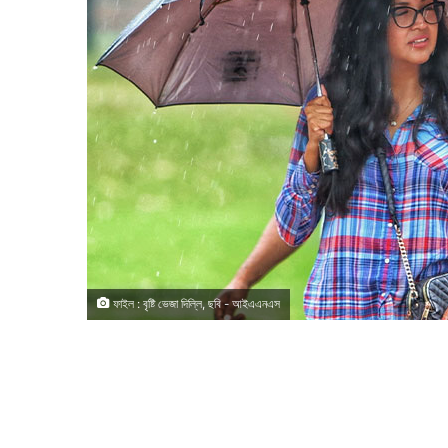
ফাইল : বৃষ্টি ভেজা দিল্লি, ছবি - আইএএনএস