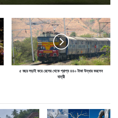
৫
ব
ছ
র
ল
ড়া
ই
ক
রে
রে
৫ বছর লড়াই করে রেলের থেকে প্রাপ্য ৪৪০ টাকা উদ্ধার করলেন
লে
যাত্রী
র
থে
কে
প্রা
প্য
৪
৪