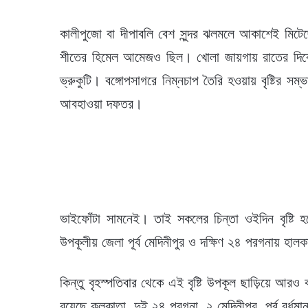
কালীপুজো বা দীপাবলি বেশ সুন্দর ঝলমলে আকাশেই মিট
শীতের হিমেল আমেজও ছিল। খোলা জায়গায় রাতের দিকে ব
ভ্রুকুটি। বঙ্গোপসাগরে নিম্নচাপ তৈরি হওয়ায় বৃষ্টির সম
আবহাওয়া দফতর।
ভাইফোঁটা সামনেই। তাই সকলের চিন্তা ওইদিন বৃষ্টি হব
উপকূলীয় জেলা পূর্ব মেদিনীপুর ও দক্ষিণ ২৪ পরগনায় হাল
কিন্তু বৃহস্পতিবার থেকে এই বৃষ্টি উপকূল ছাড়িয়ে আরও
রয়েছে কলকাতা, দুই ২৪ পরগনা, ২ মেদিনীপুর, পূর্ব বর্ধমা