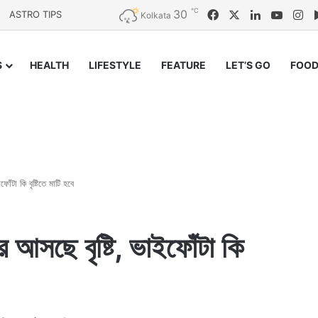
℃
30
Facebook
X
LinkedIn
YouTu
In
ASTRO TIPS
Kolkata
S
HEALTH
LIFESTYLE
FEATURE
LET’S GO
FOOD
োঁটা কি বৃষ্টিতে মাটি হবে
ে আসছে বৃষ্টি, ভাইফোঁটা কি