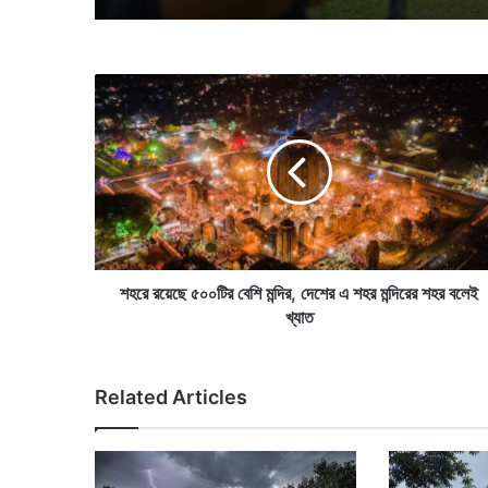
শ
হ
রে
র
য়ে
ছে
৫
০
০
টি
শহরে রয়েছে ৫০০টির বেশি মন্দির, দেশের এ শহর মন্দিরের শহর বলেই
র
খ্যাত
বে
শি
ম
Related Articles
ন্দি
র
,
দে