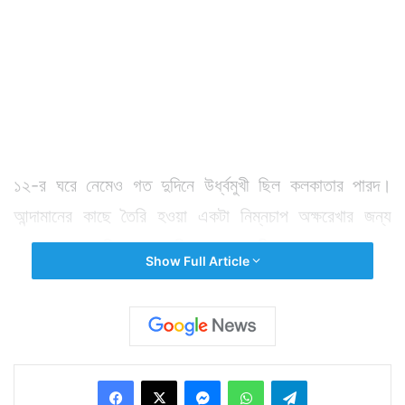
১২-র ঘরে নেমেও গত দুদিনে উর্ধ্বমুখী ছিল কলকাতার পারদ।
আন্দামানের কাছে তৈরি হওয়া একটা নিম্নচাপ অক্ষরেখার জন্য
কলকাতা সহ দক্ষিণবঙ্গে ঢুকছিল প্রচুর জলীয় বাষ্প। যার জেরে
Show Full Article
ক্রমশ চড়ছিল পারদ। সেই পারদ ফের সোমবার থেকে নামতে শুরু
করল। নিম্নচাপ অক্ষরেখা দুর্বল হয়ে পড়ায় ফের উত্তুরে হাওয়া
অবাধে প্রবেশের অবস্থা ফিরে পেয়েছ বলে জানিয়েছেন
আবহবিদেরা। যার জেরে আগামী কয়েকদিন কলকাতা সহ দক্ষিণবঙ্গের
Facebook
X
Messenger
WhatsApp
Telegram
পারদ নামবে। সোমবার কলকাতার তাপমাত্রা নেমেছে ১৪.৩ ডিগ্রি