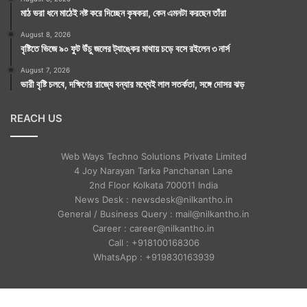
মাঠ ভরা ধনে মাঠেই নষ্ট করে দিচ্ছেন কৃষকরা, কেন এমনটা করছেন তাঁরা
August 8, 2026
বৃষ্টিতে ভিজে ৯০ ফুট উঁচু জলের ট্যাঙ্কের মাথায় চড়ে বসে রইলেন ৩ নার্স
August 7, 2026
ভারী বৃষ্টি চলবে, দক্ষিণের রাজ্যে বন্যার মধ্যেই লাল সতর্কতা, সঙ্গে দোসর ঝড়
REACH US
Web Ways Techno Solutions Private Limited
4 Joy Narayan Tarka Panchanan Lane
2nd Floor Kolkata 700011 India
News Desk : newsdesk@nilkantho.in
General / Business Query : mail@nilkantho.in
Career : career@nilkantho.in
Call : +918100168306
WhatsApp : +919830163939