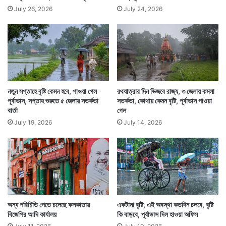
July 26, 2026
July 24, 2026
নতুন সপ্তাহে বৃষ্টি কেমন হবে, পাওয়া গেল
রথযাত্রার দিন ভিজবে রাজ্য, ৩ জেলায় কমলা
পূর্বাভাস, সপ্তাহ শুরুতে ৫ জেলায় সতর্কতা
সতর্কতা, কোথায় কেমন বৃষ্টি, পূর্বাভাস পাওয়া
বার্তা
গেল
July 19, 2026
July 14, 2026
অন্য পরিচিতি পেতে চলেছে কলকাতায়
একটানা বৃষ্টি, এই অবস্থা কতদিন চলবে, বৃষ্টি
বিজেপির আদি কার্যালয়
কি বাড়বে, পূর্বাভাস দিল হাওয়া অফিস