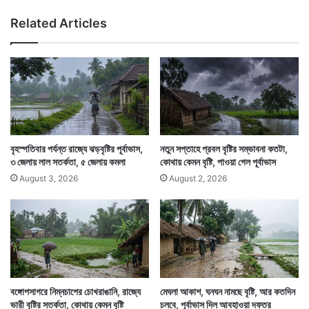
শি
Related Articles
ট
পে
শ
,
মা
সু
দ
আ
জ
বৃহস্পতিবার পর্যন্ত রাজ্যে ঝড়বৃষ্টির পূর্বাভাস,
নতুন সপ্তাহে প্রবল বৃষ্টির সম্ভাবনা কতটা,
হা
৩ জেলায় লাল সতর্কতা, ৫ জেলায় কমলা
কোথায় কেমন বৃষ্টি, পাওয়া গেল পূর্বাভাস
র
August 3, 2026
August 2, 2026
স
হ
অ
ভি
যু
ক্ত
৪
বঙ্গোপসাগরে নিম্নচাপের চোখরাঙানি, রাজ্যে
মেঘলা আকাশ, ঘনঘন নামছে বৃষ্টি, আর কতদিন
ভারী বৃষ্টির সতর্কতা, কোথায় কেমন বৃষ্টি
চলবে, পূর্বাভাস দিল আবহাওয়া দফতর