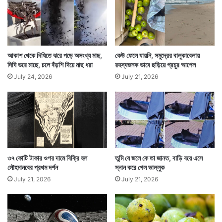
ন্তা
প্রথমে চেষ্টা করেন সাপটিকে কাবু করার। তারপর হোটেলের কর্মীরা
য়
বা
এসে সাপটিকে পাকড়াও করেন।
গা
ন
মা
আকাশ থেকে দিঘিতে ঝরে পড়ে অসংখ্য মাছ,
কেউ ফেলে যায়নি, সমুদ্রের বালুকাবেলায়
লি
দিঘি ভরে মাছে, চলে বঁড়শি দিয়ে মাছ ধরা
রহস্যজনক ভাবে ছড়িয়ে প্রচুর আপেল
ক
July 24, 2026
July 21, 2026
৩৭ কোটি টাকার ওপর দামে বিক্রি হল
তুমি যে জলে কে তা জানত, বাড়ি বয়ে এসে
লৌহমানবের প্রথম দর্শন
স্নান করে গেল ভাল্লুক
July 21, 2026
July 21, 2026
কিন্তু এ কেমন হোটেল, যেখানে এভাবে নানা কোণায় সাপ ছড়িয়ে
পড়েছে! হোটেলের কর্মীরা মেনে নিচ্ছেন এই সাপের উপদ্রবের