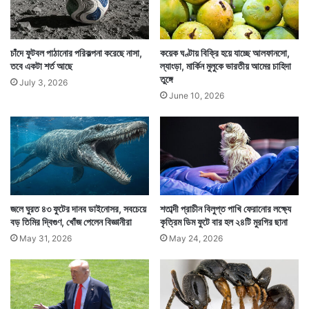
কথা। তাঁরা এটাও জানাচ্ছেন, বেশ কিছুদিন ধরেই হোটেলে এভাবে
সাপ ঢুকে পড়ছে।
চাঁদে ফুটবল পাঠানোর পরিকল্পনা করেছে নাসা,
কয়েক ঘণ্টায় বিক্রি হয়ে যাচ্ছে আলফানসো,
তবে একটা শর্ত আছে
ল্যাংড়া, মার্কিন মুলুকে ভারতীয় আমের চাহিদা
তুঙ্গে
July 3, 2026
June 10, 2026
জলে ঘুরত ৪৩ ফুটের দানব ডাইনোসর, সবচেয়ে
শতাব্দী প্রাচীন বিলুপ্ত পাখি ফেরানোর লক্ষ্যে
বড় তিমির দ্বিগুণ, খোঁজ পেলেন বিজ্ঞানীরা
কৃত্রিম ডিম ফুটে বার হল ২৪টি মুরগির ছানা
May 31, 2026
May 24, 2026
কেন যে সাপেরা আশপাশ থেকে এসে এই হোটেলেই ঢুকছে তা