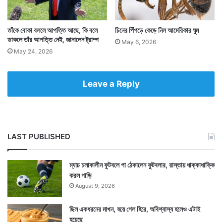
বোঝা যাচ্ছেনা। তবে তারা আসছে। ঘটনাটি ঘটেছে মার্কিন
যুক্তরাষ্ট্রের উইসকনসিনের জার্মানটাউনের কানট্রি ইন অ্যান্ড
তাঁকে বোকা বললে আপত্তি আছে, কি বলে
চিনের পিঁপড়ে কেড়ে নিল আমেরিকার ঘুম
স্যুইটস-এ।
ডাকলে তাঁর আপত্তি নেই, জানালেন ট্রাম্প
May 6, 2026
May 24, 2026
Leave a Reply
LAST PUBLISHED
ম্যাচ চলাকালীন ফুটবলে পা ঠেকালেন ফুটবলার, রাস্তায় ধাক্কাধাক্কি
করল গাড়ি
August 9, 2026
ছিল একধরনের মাখন, হয়ে গেল হিরে, অবিশ্বাস্য হলেও এটাই
Tags
United States of America
Wisconsin
হয়েছে