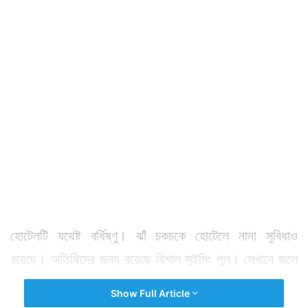
হোটেলটি যথেষ্ট বর্ধিষ্ণু। ঝাঁ চকচকে হোটেলে নানা সুবিধাও
রয়েছে। অতিথিদের জন্য রয়েছে বিশাল সুইমিং পুল। সেখানে জলে
সময় কাটাতে সারাদিনই অতিথিরা আসতে যেতে থাকেন। বিলাসবহুল
Show Full Article
হোটেলে সুইমিং পুলে সময় কাটাতে পছন্দই করেন সকলে।