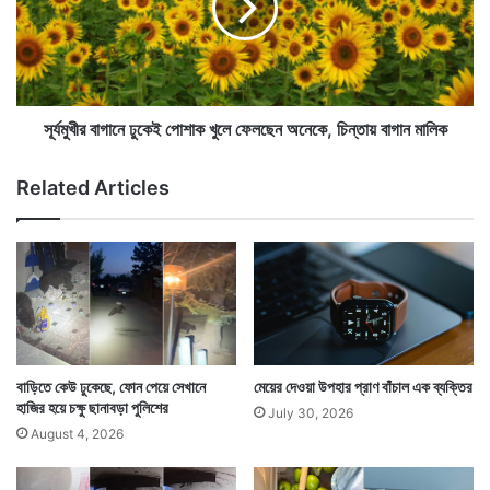
হলের মধ্যে দিয়ে যেতে গিয়ে সেখানেও দেখা মেলে সাপের।
ন
র
,
বা
হোটেলের একি অবস্থা। সুইমিং পুলে সাপ, হলে সাপ! কিন্তু
কে
গা
ন
তখনও চমকের বাকি ছিল।
নে
ব
ঢু
ল
কে
সূর্যমুখীর বাগানে ঢুকেই পোশাক খুলে ফেলছেন অনেকে, চিন্তায় বাগান মালিক
ছে
ই
ন
পো
Related Articles
গ
শা
বে
ক
ষ
খু
কে
লে
রা
ফে
ল
ছে
ন
অ
বাড়িতে কেউ ঢুকেছে, ফোন পেয়ে সেখানে
মেয়ের দেওয়া উপহার প্রাণ বাঁচাল এক ব্যক্তির
নে
হাজির হয়ে চক্ষু ছানাবড়া পুলিশের
July 30, 2026
কে
August 4, 2026
,
এক ব্যক্তির ঘরেও এরপর দেখা মেলে একটি সাপের। তিনি নিজে
চি