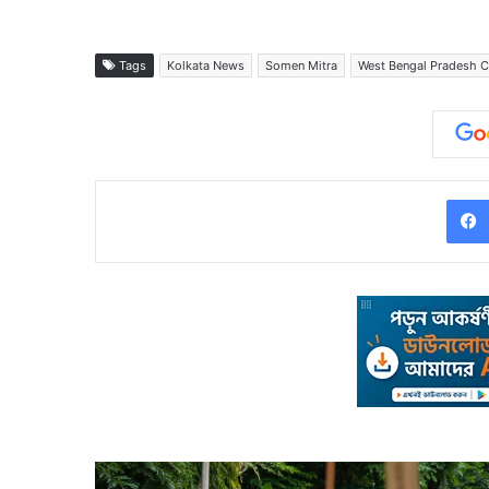
Tags
Kolkata News
Somen Mitra
West Bengal Pradesh 