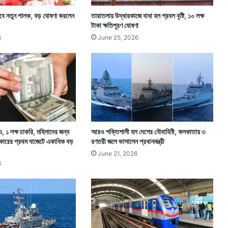
ম
ন্ত্রী
 হবে নতুন পালক, বড় ঘোষণা করলেন
তারাতলায় উদ্ধারকাজে বাধা হল প্রবল বৃষ্টি, ১০ লক্ষ
,
টাকা ক্ষতিপূরণ ঘোষণা
দা
6
June 25, 2026
বি
রা
হু
লে
র
, ১ লক্ষ চাকরি, মহিলাদের জন্য
আরও শক্তিশালী হল দেশের নৌবাহিনী, কলকাতায় ৩
কারের প্রথম বাজেটে একাধিক বড়
রণতরী জলে ভাসালেন প্রধানমন্ত্রী
June 21, 2026
6