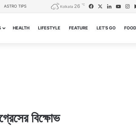
℃
26
Facebook
X
LinkedIn
YouTu
In
ASTRO TIPS
Kolkata
S
HEALTH
LIFESTYLE
FEATURE
LET’S GO
FOOD
্রেসের বিক্ষোভ