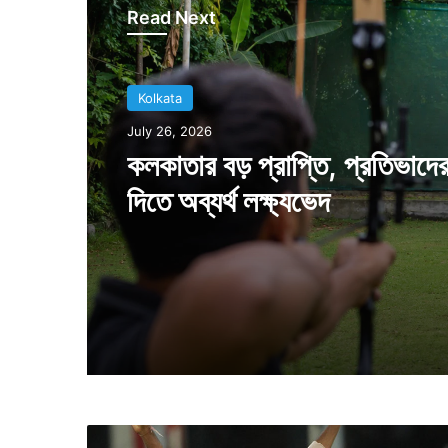
Read Next
Kolkata
Kolkata
July 18, 2026
July 26, 2026
ঐতিহাসিক দিন, কলকাতা থেকে বি
শহরে পাড়ি দিল পণ্যবাহী ট্রেন
কলকাতার বড় প্রাপ্তি, প্রতিভাদে
দিতে অব্যর্থ লক্ষ্যভেদ
বু