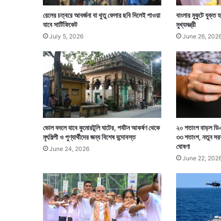
রেলের চত্বরে আবর্জনা বা থুতু ফেলার ছবি দিলেই পাওয়া
বাংলার মুকুটে যুক্ত
যাবে সার্টিফিকেট
মুখ্যমন্ত্রী
July 5, 2026
June 26, 202
ভোল বদলে যাবে কুমোরটুলি ঘাটের, পর্যটন আকর্ষণ থেকে
২০ শতাংশ বাড়ল ডিএ
মৃৎশিল্পী ও পুণ্যার্থীদের জন্য বিশেষ বন্দোবস্ত
৩৩ শতাংশ, নতুন সর
ঘোষণা
June 24, 2026
June 22, 202