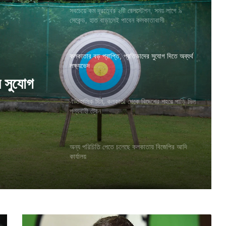
সবচেয়ে কম দূরত্বের ২টি রেলস্টেশন, সময় লাগে ৯
সেকেন্ড, হাত বাড়ালেই পাবেন কলকাতাবাসী
কলকাতার বড় প্রাপ্তি, প্রতিভাদের সুযোগ দিতে অব্যর্থ
লক্ষ্যভেদ
দেশের
ঐতিহাসিক দিন, কলকাতা থেকে বিদেশের শহরে পাড়ি দিল
পণ্যবাহী ট্রেন
র সুযোগ
অন্য পরিচিতি পেতে চলেছে কলকাতায় বিজেপির আদি
কার্যালয়
ভ