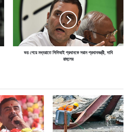
য়
পে
য়ে
ম
ধ্য
রা
তে
সি
বি
ভয় পেয়ে মধ্যরাতে সিবিআই প্রধানকে সরান প্রধানমন্ত্রী, দাবি
আ
রাহুলের
ই
প্র
ধা
ন
কে
স
রা
ন
প্র
ধা
ন