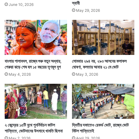
স্বামী
June 10, 2026
May 29, 2026
বাংলায় পালাবদল, রাজ্যে শুরু নতুন অধ্যায়,
সোমবার ২৯৪ নয়, ২৯৩ আসনের ফলাফল
গেরুয়া ঝড়ে শেষ হল ১৫ বছরের তৃণমূল যুগ
ঘোষণা, ফলতায় আবার ২১ মে ভোট
May 4, 2026
May 3, 2026
২ কেন্দ্রের ১৫টি বুথে পুনর্নির্বাচন কাটল
দ্বিতীয় দফাতেও রেকর্ড ভোট, রাজ্যে ভোট
শান্তিতে, ভোটদানের উৎসাহে খামতি ছিলনা
মিটল শান্তিতেই
May 2, 2026
April 29, 2026