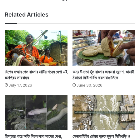
র্ট
লা
র
Related Articles
ছ
ক
!
বিশেষ সম্মান পেল বাংলার মাটির গন্ধে মেশা এই
অন্য উচ্চতা ছুঁল বাংলার জলভরা সন্দেশ, জামাই
জনপ্রিয় তারবাদ্য
ঠকানো মিষ্টি গর্বিত করল বাঙালিকে
July 17, 2026
June 30, 2026
তিস্তার ধারে অতি বিরল সাদা সাপের দেখা,
সেনাবাহিনীর চেষ্টায় দ্রুত জুড়ল শিলিগুড়ি ও