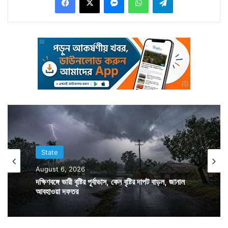
হাওয়ার দাপট। কয়েক জায়গায় বাড়তি পাওনা বৃষ্টির সঙ্গে শিল পড়ার
টুংটাং শব্দ। বুধবারের সকালটায় শত কাজের তাড়া থাকা সত্ত্বেও
কেউ ভিজলেন ছাদে গিয়ে। কেউ কুড়োলেন শিলা। একটানা
প্রাণান্তকর গরমের হাত থেকে রেহাই পাওয়ার খুশিতে বাড়িতে
মুহুর্তে বদলে গেল মেনু। গরম খিচুড়ি আর মেঘলা আকাশের সঙ্গতে
সে এক দুর্দান্ত অনুভূতি। বুধবার এমনই এক অন্য সকাল কাটালেন
উত্তরবঙ্গের মানুষজন। মেঘ করতে শুরু করেছিল মঙ্গলবার রাত
থেকেই। সেই মেঘই কালো করে বৃষ্টি শুরু হয় সকালে। আর তাতেই
গরমের দাবদাহ থেকে অনেকটা স্বস্তি পেল গোটা উত্তরবঙ্গ।
State
উত্তরবঙ্গের ভাগ্যে শিকে ছিঁড়লেও দক্ষিণবঙ্গের মানুষের জন্য এমন
August 6, 2026
কোনও সুখের খবর নেই বলেই জানিয়েছে আবহাওয়া দফতর। গরম
দক্ষিণবঙ্গে ভারী বৃষ্টির পূর্বাভাস, কেন বৃষ্টির দাপট বাড়ল, জানাল
যেমন চলছে তেমনই চলবে। রেহাই একটাই, এখনই কোনও
আবহাওয়া দফতর
তাপপ্রবাহের সতর্কবার্তা নেই। কিন্তু গরমের শুকনোভাব কেটে
যাওয়ায় অস্বস্তি আরও বেড়েছে। বাতাসে আর্দ্রতার পরিমাণ বেড়ে