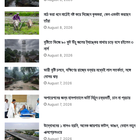
মাঠ ভরা ধনে মাঠেই নষ্ট করে দিচ্ছেন কৃষকরা, কেন এমনটা করছেন
তাঁরা
August 8, 2026
বৃষ্টিতে ভিজে ৯০ ফুট উঁচু জলের ট্যাঙ্কের মাথায় চড়ে বসে রইলেন ৩
নার্স
August 8, 2026
ভারী বৃষ্টি চলবে, দক্ষিণের রাজ্যে বন্যার মধ্যেই লাল সতর্কতা, সঙ্গে
দোসর ঝড়
August 7, 2026
অপারেশনের জন্য হাসপাতালে ভর্তি মিঠুন চক্রবর্তী, চান না প্রচার
August 7, 2026
উদ্বোধনের ১ মাসও হয়নি, অনেক জায়গায় ফাটল, ভাঙন, বেহাল নতুন
এক্সপ্রেসওয়ে
August 7, 2026