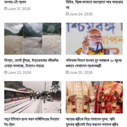
বাংলায় এই প্রথম
মিরিক, ব্রিজ ভাসানো খরস্রোতা আর অন্তরায়
নয়
June 27, 2026
June 24, 2026
তিস্তা, তোর্সা ফুঁসছে, উত্তরবঙ্গের নদীগুলির
পশ্চিমবঙ্গ দিবসে বাংলার যুব সমাজকে ২০ জুনের
চেহারা বদলাচ্ছে, চিন্তাও বাড়ছে
গুরুত্ব বোঝালেন প্রধানমন্ত্রী
June 23, 2026
June 20, 2026
নতুন ইতিহাস রচনা করল দার্জিলিংয়ের বিখ্যাত
অন্যের স্ত্রীকে নিয়ে পালালেন যুবক, পাল্টা
টয় ট্রেন
যুবকের স্ত্রীকেই বিয়ে করলেন পলাতক স্ত্রীর