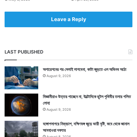
Leave a Reply
LAST PUBLISHED
অপারেশনের পর সেলাই লাগবেনা, কাটা জুড়তে এল অভিনব আঠা
August 9, 2026
বিজ্ঞানীরাও উত্তর পাচ্ছেন না, উল্টোদিকে ছুটল পৃথিবীর তলার গলিত
লোহা
August 9, 2026
বঙ্গোপসাগরে নিম্নচাপ, দক্ষিণবঙ্গ জুড়ে ভারী বৃষ্টি, কবে থেকে জানাল
আবহাওয়া দফতর
August 8, 2026