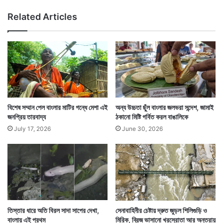
হ
Related Articles
স্য
মৃ
ত্যু
বিশেষ সম্মান পেল বাংলার মাটির গন্ধে মেশা এই
অন্য উচ্চতা ছুঁল বাংলার জলভরা সন্দেশ, জামাই
জনপ্রিয় তারবাদ্য
ঠকানো মিষ্টি গর্বিত করল বাঙালিকে
July 17, 2026
June 30, 2026
তিস্তার ধারে অতি বিরল সাদা সাপের দেখা,
সেনাবাহিনীর চেষ্টায় দ্রুত জুড়ল শিলিগুড়ি ও
বাংলায় এই প্রথম
মিরিক, ব্রিজ ভাসানো খরস্রোতা আর অন্তরায়