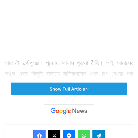
সামনেই দুর্গাপুজো। পুজোয় বোনাস পুরনো রীতি। সেই বোনাসের
অঙ্ক এবার কিছুটা বাড়াতে মালিকপক্ষের ওপর চাপ দেওয়া শুরু
করেছিলেন তাঁরা। আর তা নিয়েই গত কয়েকদিনে শ্রমিক-মালিক
Show Full Article
ঝগড়া চরমে ওঠে। সেই ঝগড়ার জেরে রবিবার বাগান বন্ধ করে
দিলেন মালিকপক্ষ। এদিন সকালে নাগরাকাটার নয়াশলী চা-বাগানের
কর্মীরা কাজ করতে গিয়ে শোনেন বাগান বন্ধ। কাজ নেই। পুজোর
মুখে ১৮০০ কর্মী এভাবে বেকার হয়ে পড়ায় এদিন ক্ষোভে ফেটে
Facebook
X
Messenger
WhatsApp
Telegram
পড়েন তাঁরা। যদিও এখনও বাগান খোলা নিয়ে কোনও সবুজ সংকেত