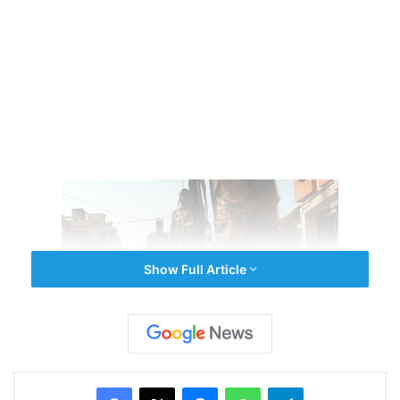
Show Full Article
পঞ্চম দফায় কলকাতার বাকি অংশ, দক্ষিণ ২৪ পরগনা ও হুগলির
Facebook
X
Messenger
WhatsApp
Telegram