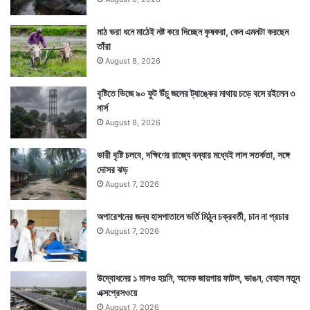
মাঠ ভরা ধনে মাঠেই নষ্ট করে দিচ্ছেন কৃষকরা, কেন এমনটা করছেন
তাঁরা
August 8, 2026
বৃষ্টিতে ভিজে ৯০ ফুট উঁচু জলের ট্যাঙ্কের মাথায় চড়ে বসে রইলেন ৩
নার্স
August 8, 2026
ভারী বৃষ্টি চলবে, দক্ষিণের রাজ্যে বন্যার মধ্যেই লাল সতর্কতা, সঙ্গে
দোসর ঝড়
August 7, 2026
অপারেশনের জন্য হাসপাতালে ভর্তি মিঠুন চক্রবর্তী, চান না প্রচার
August 7, 2026
উদ্বোধনের ১ মাসও হয়নি, অনেক জায়গায় ফাটল, ভাঙন, বেহাল নতুন
এক্সপ্রেসওয়ে
August 7, 2026