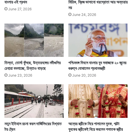
বাংলায় এই প্রথম
মিরিক, ব্রিজ ভাসানো খরস্রোতা আর অন্তরায়
নয়
June 27, 2026
June 24, 2026
তিস্তা, তোর্সা ফুঁসছে, উত্তরবঙ্গের নদীগুলির
পশ্চিমবঙ্গ দিবসে বাংলার যুব সমাজকে ২০ জুনের
চেহারা বদলাচ্ছে, চিন্তাও বাড়ছে
গুরুত্ব বোঝালেন প্রধানমন্ত্রী
June 23, 2026
June 20, 2026
নতুন ইতিহাস রচনা করল দার্জিলিংয়ের বিখ্যাত
অন্যের স্ত্রীকে নিয়ে পালালেন যুবক, পাল্টা
টয় ট্রেন
যুবকের স্ত্রীকেই বিয়ে করলেন পলাতক স্ত্রীর