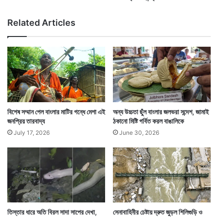
দ্যো
গী
Related Articles
কে
ন্দ্র
বিশেষ সম্মান পেল বাংলার মাটির গন্ধে মেশা এই
অন্য উচ্চতা ছুঁল বাংলার জলভরা সন্দেশ, জামাই
জনপ্রিয় তারবাদ্য
ঠকানো মিষ্টি গর্বিত করল বাঙালিকে
July 17, 2026
June 30, 2026
তিস্তার ধারে অতি বিরল সাদা সাপের দেখা,
সেনাবাহিনীর চেষ্টায় দ্রুত জুড়ল শিলিগুড়ি ও