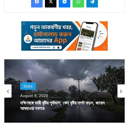
একাংশে ভোট হতে চলেছে আগামী শনিবার। তার আগে নির্বাচন
কমিশনের নির্দেশে গত বুধবার থেকেই শুরু হয়েছে কেন্দ্রীয় বাহিনীর
টহলদারি। আর বৃহস্পতিবার সকাল থেকেই শুরু হয়ে গেল কড়া
নজরদারি। কলকাতায় বাস থামিয়েও তল্লাশি করতে দেখা যায়
কেন্দ্রীয় বাহিনীকে। বিভিন্ন জায়গায় গাড়ি থামিয়ে ডিকি পরীক্ষা
করেন জওয়ানরা। সঙ্গে ছিল পুলিশও। গাড়ির কাগজপত্রও পরীক্ষা
করে দেখা হয়। পাড়ায় পাড়ায় দুষ্কৃতীদের খোঁজেও তল্লাশি চলে।
নিরাপত্তা সুনিশ্চিত করতে হুগলি ও দক্ষিণ ২৪ পরগনা জুড়েও
নিরাপত্তা জোরদার করা হয়েছে।
State
August 6, 2026
দক্ষিণবঙ্গে ভারী বৃষ্টির পূর্বাভাস, কেন বৃষ্টির দাপট বাড়ল, জানাল
আবহাওয়া দফতর