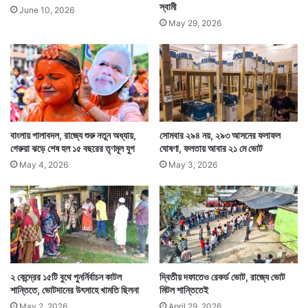
স্বামী
June 10, 2026
May 29, 2026
বাংলায় পালাবদল, রাজ্যে শুরু নতুন অধ্যায়,
সোমবার ২৯৪ নয়, ২৯৩ আসনের ফলাফল
গেরুয়া ঝড়ে শেষ হল ১৫ বছরের তৃণমূল যুগ
ঘোষণা, ফলতায় আবার ২১ মে ভোট
May 4, 2026
May 3, 2026
২ কেন্দ্রের ১৫টি বুথে পুনর্নির্বাচন কাটল
দ্বিতীয় দফাতেও রেকর্ড ভোট, রাজ্যে ভোট
শান্তিতে, ভোটদানের উৎসাহে খামতি ছিলনা
মিটল শান্তিতেই
May 2, 2026
April 29, 2026