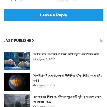
Leave a Reply
LAST PUBLISHED
অপারেশনের পর সেলাই লাগবেনা, কাটা জুড়তে এল অভিনব আঠা
August 9, 2026
বিজ্ঞানীরাও উত্তর পাচ্ছেন না, উল্টোদিকে ছুটল পৃথিবীর তলার গলিত
লোহা
August 9, 2026
বঙ্গোপসাগরে নিম্নচাপ, দক্ষিণবঙ্গ জুড়ে ভারী বৃষ্টি, কবে থেকে জানাল
আবহাওয়া দফতর
August 8, 2026