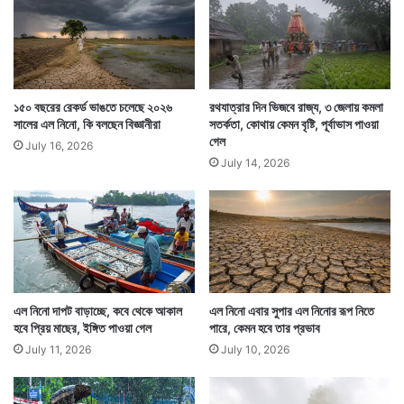
আবহাওয়া দফতরের পূর্বাভাস, বুধবার থেকে আবহাওয়া কিছুটা
বদলাবে। ঝড়বৃষ্টির সম্ভাবনা বাড়বে। বুধ ও বৃহস্পতিবার দক্ষিণবঙ্গ
১৫০ বছরের রেকর্ড ভাঙতে চলেছে ২০২৬
রথযাত্রার দিন ভিজবে রাজ্য, ৩ জেলায় কমলা
জুড়েই ঝড়বৃষ্টির পূর্বাভাস রয়েছে। বাদ যাবেনা কলকাতাও। পশ্চিমের
সালের এল নিনো, কি বলছেন বিজ্ঞানীরা
সতর্কতা, কোথায় কেমন বৃষ্টি, পূর্বাভাস পাওয়া
জেলাগুলিতে ঝড়বৃষ্টি এই সপ্তাহ জুড়েই চলতে পারে।
গেল
July 16, 2026
July 14, 2026
এল নিনো দাপট বাড়াচ্ছে, কবে থেকে আকাল
এল নিনো এবার সুপার এল নিনোর রূপ নিতে
হবে প্রিয় মাছের, ইঙ্গিত পাওয়া গেল
পারে, কেমন হবে তার প্রভাব
July 11, 2026
July 10, 2026