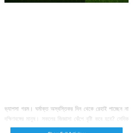
ভ্যাপসা গরম। ঘর্মাক্ত অস্বস্তিকর দিন থেকে রেহাই পাচ্ছেন না
দক্ষিণবঙ্গের মানুষ। সকলের জিজ্ঞাসা ঝেঁপে বৃষ্টি কবে হবে? সেদিক
থেকে কিছুটা হলেও সুখবর দিয়েছে আবহাওয়া দফতর। বর্ষা কবে