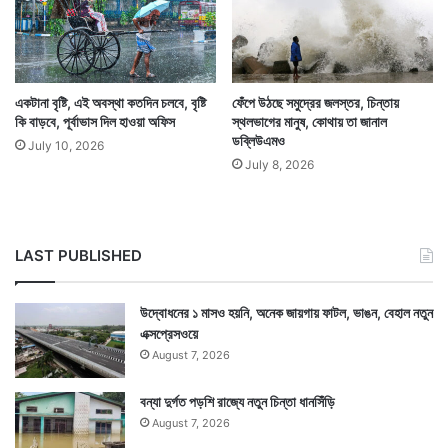
বর্ষার প্রবেশ আগুনে গরমে রাশ টানতে পারে। তবে এখনও দিল্লি
৪৪ ডিগ্রি উত্তাপে জ্বলছে। আগামী ১১ জুন একটি পশ্চিমী ঝঞ্ঝার
একটানা বৃষ্টি, এই অবস্থা কতদিন চলবে, বৃষ্টি
ফেঁপে উঠছে সমুদ্রের জলস্তর, চিন্তায়
কি বাড়বে, পূর্বাভাস দিল হাওয়া অফিস
স্থলভাগের মানুষ, কোথায় তা জানাল
প্রবেশ ঘটতে পারে। তার জেরে উত্তর পশ্চিম ভারতের এই
ডব্লিউএমও
July 10, 2026
তাপপ্রবাহ পরিস্থিতি কিছুটা হলেও বদলাবে বলে মনে করছেন
July 8, 2026
বিশেষজ্ঞেরা।
LAST PUBLISHED
উদ্বোধনের ১ মাসও হয়নি, অনেক জায়গায় ফাটল, ভাঙন, বেহাল নতুন
এক্সপ্রেসওয়ে
August 7, 2026
বন্যা দুর্গত পড়শি রাজ্যে নতুন চিন্তা ধানসিঁড়ি
August 7, 2026