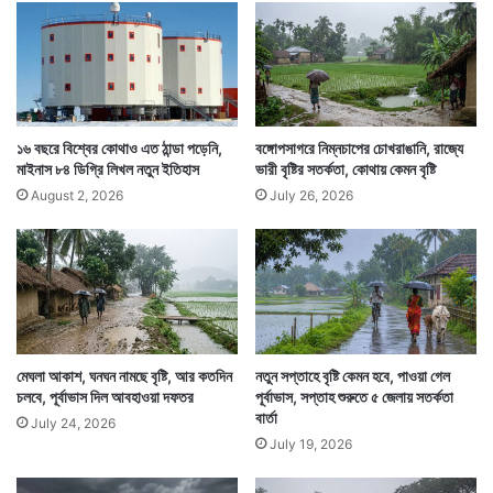
,
১
০
জু
উত্তরবঙ্গে এখন বর্ষার প্রবেশ সময়ের অপেক্ষা। সেখানে ভালই বৃষ্টি
ন
হচ্ছে। কিন্তু এখনও সেভাবে শীতল বারিধারার পরশ পাচ্ছেন না
,
২
১৬ বছরে বিশ্বের কোথাও এত ঠান্ডা পড়েনি,
বঙ্গোপসাগরে নিম্নচাপের চোখরাঙানি, রাজ্যে
দক্ষিণবঙ্গের মানুষ।
০
মাইনাস ৮৪ ডিগ্রি লিখল নতুন ইতিহাস
ভারী বৃষ্টির সতর্কতা, কোথায় কেমন বৃষ্টি
২
August 2, 2026
July 26, 2026
৬
মেঘলা আকাশ, ঘনঘন নামছে বৃষ্টি, আর কতদিন
নতুন সপ্তাহে বৃষ্টি কেমন হবে, পাওয়া গেল
চলবে, পূর্বাভাস দিল আবহাওয়া দফতর
পূর্বাভাস, সপ্তাহ শুরুতে ৫ জেলায় সতর্কতা
বার্তা
July 24, 2026
July 19, 2026