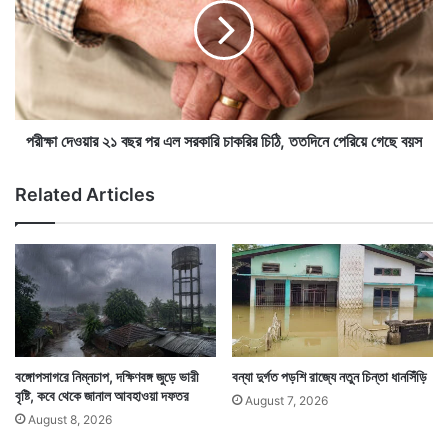
ড়
দে
অং
ও
শে
য়া
ঝ
র
ড়
২
বৃ
১
অবশ্য বর্ষা ঢোকার আগেই প্রাক বর্ষার বৃষ্টিতে ভিজছে কেরালা ও
ষ্টি
ব
পরীক্ষা দেওয়ার ২১ বছর পর এল সরকারি চাকরির চিঠি, ততদিনে পেরিয়ে গেছে বয়স
র
ছ
তামিলনাড়ু। আগামী ৭ দিনে দক্ষিণ ভারতের রাজ্যগুলিতে ভাল বৃষ্টির
পূ
র
Related Articles
পূর্বাভাস দেওয়া হয়েছে।
র্বা
প
ভা
র
স
এ
,
ল
ক
স
বে
র
কো
কা
থা
রি
য়
চা
বঙ্গোপসাগরে নিম্নচাপ, দক্ষিণবঙ্গ জুড়ে ভারী
বন্যা দুর্গত পড়শি রাজ্যে নতুন চিন্তা ধানসিঁড়ি
বৃ
ক
বৃষ্টি, কবে থেকে জানাল আবহাওয়া দফতর
August 7, 2026
ষ্টি
রি
August 8, 2026
র