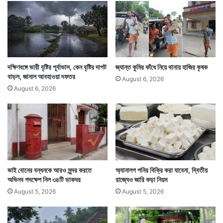
চি
ঠি
,
ত
ত
কেরালায় বর্ষা প্রবেশ করার পর তা ধীরে ধীরে দেশের বিভিন্ন অংশে
দি
নে
দক্ষিণবঙ্গে ভারী বৃষ্টির পূর্বাভাস, কেন বৃষ্টির দাপট
জ্যান্ত কুমির কাঁধে নিয়ে থানায় হাজির কৃষক
ছড়িয়ে পড়তে থাকে। এবার যেহেতু দেরিতেই বর্ষা প্রবেশ করতে
পে
বাড়ল, জানাল আবহাওয়া দফতর
August 6, 2026
রি
চলেছে, তাই পশ্চিমবঙ্গেও তা ঢুকতে দেরি হওয়াটা স্বাভাবিক। —
August 6, 2026
য়ে
সংবাদ সংস্থার সাহায্য নিয়ে লেখা
গে
ছে
ব
য়
স
ভাই বোনের বন্ধনকে আরও সুন্দর করতে
অ্যানালগ পনির বিক্রি করা যাবেনা, দ্বিতীয়
অভিনব পদক্ষেপ নিল ৩৪টি ডাকঘর
রাজ্যেও জারি কড়া নিয়ম
August 5, 2026
August 5, 2026