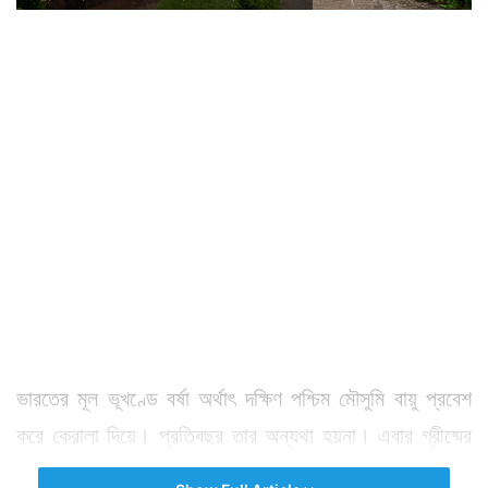
ভারতের মূল ভূখণ্ডে বর্ষা অর্থাৎ দক্ষিণ পশ্চিম মৌসুমি বায়ু প্রবেশ
করে কেরালা দিয়ে। প্রতিবছর তার অন্যথা হয়না। এবার গ্রীষ্মের
মাঝেই আবহাওয়া দফতর পূর্বাভাস দিয়েছিল বর্ষা তার নির্ধারিত